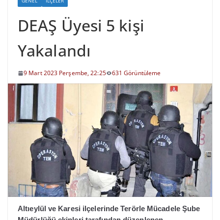
GENEL
İLÇELER
DEAŞ Üyesi 5 kişi
Yakalandı
9 Mart 2023 Perşembe, 22:25
631 Görüntüleme
Altıeylül ve Karesi ilçelerinde Terörle Mücadele Şube
Müdürlüğü ekipleri tarafından düzenlenen