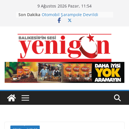
Skip
9 Ağustos 2026 Pazar, 11:54
to
Son Dakika
Otomobil Şarampole Devrildi
content
Büyükşehir’den Kepsut’a Yatırım
Ayvalık, Tarihi Gümrük Meydanı’na
Kavuştu
Burhaniye’de Ot Yangını
Havran Siyah İncirinde Hasat
Başladı