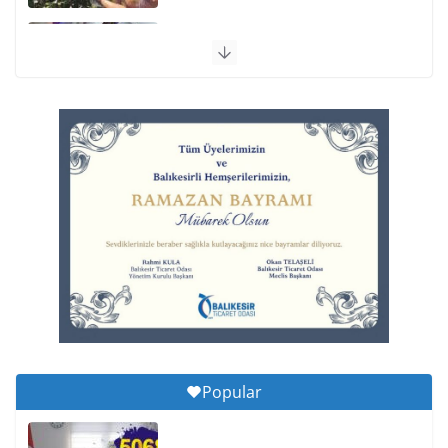
Otomobil Şarampole Devrildi
6 Ağustos 2026 Perşembe, 11:59
Balıkesirspor Sevdası İçin
Memleket Tek Yürek
6 Ağustos 2026 Perşembe, 11:51
Büyükşehir’den Kepsut’a Yatırım
6 Ağustos 2026 Perşembe, 16:43
Popular