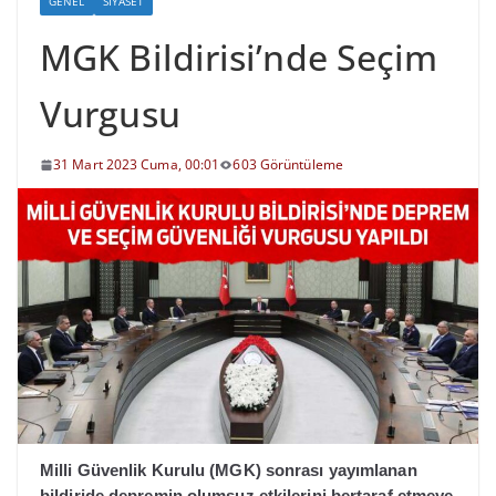
GENEL
SIYASET
MGK Bildirisi’nde Seçim
Vurgusu
31 Mart 2023 Cuma, 00:01
603 Görüntüleme
Milli Güvenlik Kurulu (MGK) sonrası yayımlanan
bildiride depremin olumsuz etkilerini bertaraf etmeye