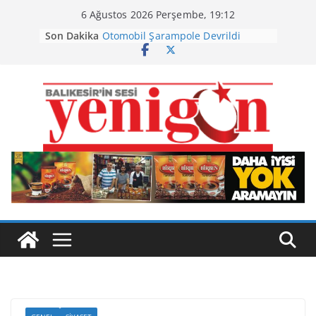
Skip
6 Ağustos 2026 Perşembe, 19:12
to
Son Dakika
Otomobil Şarampole Devrildi
content
Büyükşehir’den Kepsut’a Yatırım
Ayvalık, Tarihi Gümrük Meydanı’na
Kavuştu
Burhaniye’de Ot Yangını
Havran Siyah İncirinde Hasat
Başladı