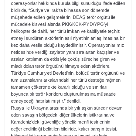
operasyonlar hakkında kurula bilgi sunulduğu ifade edilen
bildiride, “Suriye ve Irak’ta bilhassa son dönemde
müşahede edilen gelişmelerin, DEAŞ terör örgütü ile
mücadele kisvesi altında PKK/KCK-PYD/YPG’yi
helikopter de dahil, her türlü imkan ve kabiliyetle teçhiz
etmeyi sürdüren aktörlerin asıl niyetinin anlaşılmasına bir
kez daha vesile olduğu kaydedilmiştir. Operasyonlarımız
neticesinde verdiği zayiatın yanı sıra artan kaçışlar ve
azalan katılımın da etkisiyle çöküş sürecine giren ve
miadı dolan terör örgütünü himaye eden aktörlere,
Türkiye Cumhuriyeti Devleti’nin, bölücü terör örgütünü ve
tüm uzantılarını arkalarındaki her türlü desteğe rağmen
tamamen çökertmekte kararlı olduğu ve sınırları
boyunca bir terör koridoru oluşturulmasına müsaade
etmeyeceği hatırlatılmıştır.” denildi.
Rusya ile Ukrayna arasında bir yılı aşkın süredir devam
eden savaşın bölgedeki diğer ülkelerin istikrarına ve
Karadeniz’deki güvenliğe yönelik menfi tesirlerinin
değerlendirildiği belirtilen bildiride, kalıcı barışın tesisi,
bölgesel istikrarın muhafazası ve insani krizlerin