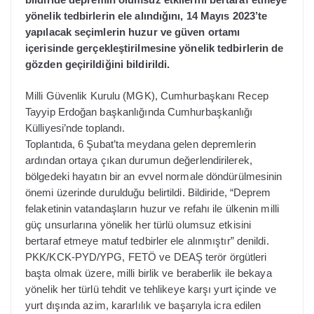
yönelik tedbirlerin ele alındığını, 14 Mayıs 2023’te
yapılacak seçimlerin huzur ve güven ortamı
içerisinde gerçekleştirilmesine yönelik tedbirlerin de
gözden geçirildiğini bildirildi.
Milli Güvenlik Kurulu (MGK), Cumhurbaşkanı Recep
Tayyip Erdoğan başkanlığında Cumhurbaşkanlığı
Külliyesi’nde toplandı.
Toplantıda, 6 Şubat’ta meydana gelen depremlerin
ardından ortaya çıkan durumun değerlendirilerek,
bölgedeki hayatın bir an evvel normale döndürülmesinin
önemi üzerinde durulduğu belirtildi. Bildiride, “Deprem
felaketinin vatandaşların huzur ve refahı ile ülkenin milli
güç unsurlarına yönelik her türlü olumsuz etkisini
bertaraf etmeye matuf tedbirler ele alınmıştır” denildi.
PKK/KCK-PYD/YPG, FETÖ ve DEAŞ terör örgütleri
başta olmak üzere, milli birlik ve beraberlik ile bekaya
yönelik her türlü tehdit ve tehlikeye karşı yurt içinde ve
yurt dışında azim, kararlılık ve başarıyla icra edilen