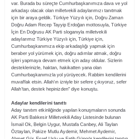
var. Burada bu süreçte Cumhurbaşkanımıza dava ve yol
arkadaşı olacak olan milletvekili adaylarımızı tanıtmak
için bir araya geldik. Türkiye Yüzyılı için, Doğru Zaman
Doğru Adam Recep Tayyip Erdoğan mottosuyla, Türkiye
İçin En Doğrusu AK Parti sloganıyla milletvekili
adaylarımız Türkiye Yüzyılı için, Türkiye için,
Cumhurbaşkanımıza ekip arkadaşlığı yapmak için
beraber yol yürümek için, doğru adımlar atmak, doğru
işleri yapmaya devam etmek için aday oldular. Sizlerin
desteklerinizle, haktan, hakikatten yana olan
Cumhurbaşkanımızla yol yürüyecek. Rabbim kendilerini
muvaffak etsin. Allah’ın izniyle bir sefere çıkıyoruz, sefer
Allah’tan, destek hepinizden” diye konuştu.
Adaylar kendilerini tanıttı
Aday tanıtım etkinliğinde yapılan konuşmaların sonunda
AK Parti Balıkesir Milletvekili Aday Listesinde bulunan
İsmail Ok, Belgin Uygur, Mustafa Canbey, Ali Taylan
Öztaylan, Pakize Mutlu Aydemir, Mehmet Aydemir,
Ahmet Gür, Eşref Uslu ve Fatih Güngör kendilerini tanıtıp