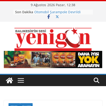
Skip
9 Ağustos 2026 Pazar, 12:38
to
Son Dakika
Otomobil Şarampole Devrildi
content
Büyükşehir’den Kepsut’a Yatırım
Ayvalık, Tarihi Gümrük Meydanı’na
Kavuştu
Burhaniye’de Ot Yangını
Havran Siyah İncirinde Hasat
Başladı