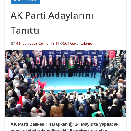
GENEL
SIYASET
AK Parti Adaylarını
Tanıttı
14 Nisan 2023 Cuma, 18:49
569 Görüntüleme
AK Parti Balıkesir İl Başkanlığı 14 Mayıs’ta yapılacak
genel seçimlerde milletvekili listesinde yer alan