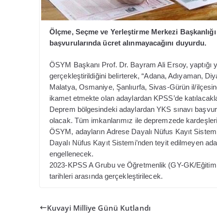
Ölçme, Seçme ve Yerleştirme Merkezi Başkanlığ
başvurularında ücret alınmayacağını duyurdu.
ÖSYM Başkanı Prof. Dr. Bayram Ali Ersoy, yaptığı ya
gerçekleştirildiğini belirterek, “Adana, Adıyaman, D
Malatya, Osmaniye, Şanlıurfa, Sivas-Gürün il/ilçesin
ikamet etmekte olan adaylardan KPSS’de katılacaklar
Deprem bölgesindeki adaylardan YKS sınavı başvur
olacak. Tüm imkanlarımız ile depremzede kardeşleri
ÖSYM, adayların Adrese Dayalı Nüfus Kayıt Sistemi’nd
Dayalı Nüfus Kayıt Sistemi’nden teyit edilmeyen ada
engellenecek.
2023-KPSS A Grubu ve Öğretmenlik (GY-GK/Eğitim Bi
tarihleri arasında gerçekleştirilecek.
Kuvayi Milliye Günü Kutlandı