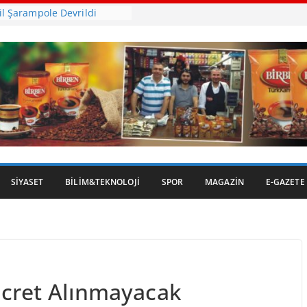
l Şarampole Devrildi
hir’den Kepsut’a Yatırım
, Tarihi Gümrük Meydanı’na
ye’de Ot Yangını
SIYASET
BILIM&TEKNOLOJI
SPOR
MAGAZIN
E-GAZETE
Ücret Alınmayacak