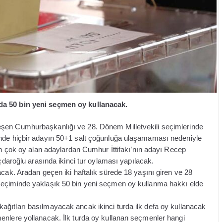
da 50 bin yeni seçmen oy kullanacak.
eşen Cumhurbaşkanlığı ve 28. Dönem Milletvekili seçimlerinde
inde hiçbir adayın 50+1 salt çoğunluğa ulaşamaması nedeniyle
 en çok oy alan adaylardan Cumhur İttifakı’nın adayı Recep
ıçdaroğlu arasında ikinci tur oylaması yapılacak.
acak. Aradan geçen iki haftalık sürede 18 yaşını giren ve 28
seçiminde yaklaşık 50 bin yeni seçmen oy kullanma hakkı elde
ğıtları basılmayacak ancak ikinci turda ilk defa oy kullanacak
enlere yollanacak. İlk turda oy kullanan seçmenler hangi