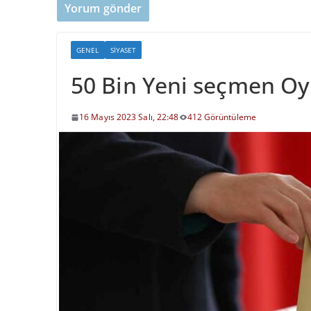
GENEL
SIYASET
50 Bin Yeni seçmen Oy
16 Mayıs 2023 Salı, 22:48
412 Görüntüleme