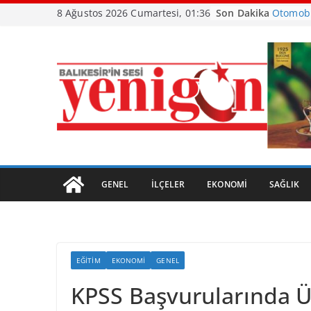
Skip
Son Dakika
8 Ağustos 2026 Cumartesi, 01:36
Başladı
to
Otomobi
content
Büyükşe
Ayvalık
Kavuştu
Burhani
GENEL
İLÇELER
EKONOMI
SAĞLIK
EĞITIM
EKONOMI
GENEL
KPSS Başvurularında 