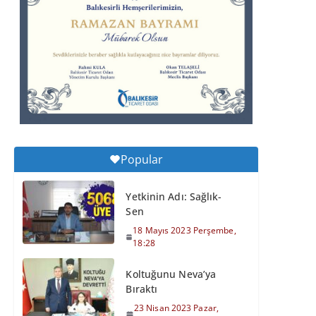
Balıkesirspor Sevdası
İçin Memleket Tek
Yürek
6 Ağustos 2026
Perşembe, 11:51
Büyükşehir’den
Kepsut’a Yatırım
Popular
6 Ağustos 2026
Perşembe, 16:43
Yetkinin Adı: Sağlık-
Sen
18 Mayıs 2023 Perşembe,
18:28
Koltuğunu Neva’ya
Bıraktı
23 Nisan 2023 Pazar,