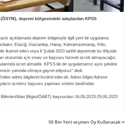
ı (ÖSYM), deprem bölgesindeki adaylardan KPSS
zılı açıklamada deprem bölgesiyle ilgili yeni bir uygulama
iyarbakır, Elazığ, Gaziantep, Hatay, Kahramanmaraş, Kilis,
de ikamet eden veya 6 Şubat 2023 tarihli depremde bu il/ilçede
ı oturumlar için sınav ve başvuru hizmeti ücreti almayacağız.
ularında ücret almadık. KPSS’de de uygulamamız aynı şekilde
mizin yanında olmaya gayret ediyoruz” dedi.
en adres bilgilerini kontrol edecek. Adres bilgisi Adrese
yların ücretsiz başvuru yapması sistem tarafından
limleri/Alan Bilgisi/ÖABT) başvuruları 16.05.2023-29.05.2023
50 Bin Yeni seçmen Oy Kullanacak