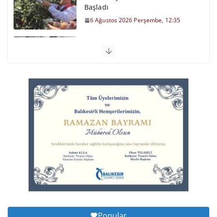
Başladı
6 Ağustos 2026 Perşembe, 12:35
Otomobil Şarampole Devrildi
6 Ağustos 2026 Perşembe, 11:59
Balıkesirspor Sevdası İçin
Memleket Tek Yürek
6 Ağustos 2026 Perşembe, 11:51
Büyükşehir’den Kepsut’a Yatırım
6 Ağustos 2026 Perşembe, 16:43
Popular