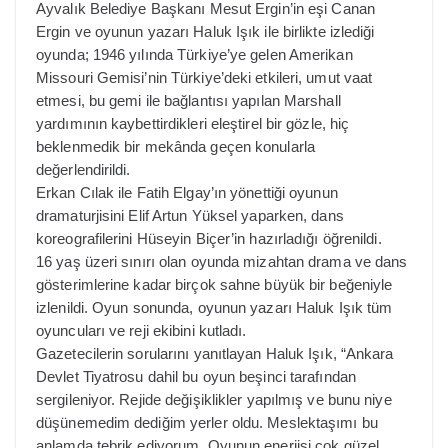
Ayvalık Belediye Başkanı Mesut Ergin’in eşi Canan
Ergin ve oyunun yazarı Haluk Işık ile birlikte izlediği
oyunda; 1946 yılında Türkiye’ye gelen Amerikan
Missouri Gemisi’nin Türkiye’deki etkileri, umut vaat
etmesi, bu gemi ile bağlantısı yapılan Marshall
yardımının kaybettirdikleri eleştirel bir gözle, hiç
beklenmedik bir mekânda geçen konularla
değerlendirildi.
Erkan Cılak ile Fatih Elgay’ın yönettiği oyunun
dramaturjisini Elif Artun Yüksel yaparken, dans
koreografilerini Hüseyin Biçer’in hazırladığı öğrenildi.
16 yaş üzeri sınırı olan oyunda mizahtan drama ve dans
gösterimlerine kadar birçok sahne büyük bir beğeniyle
izlenildi. Oyun sonunda, oyunun yazarı Haluk Işık tüm
oyuncuları ve reji ekibini kutladı.
Gazetecilerin sorularını yanıtlayan Haluk Işık, “Ankara
Devlet Tiyatrosu dahil bu oyun beşinci tarafından
sergileniyor. Rejide değişiklikler yapılmış ve bunu niye
düşünemedim dediğim yerler oldu. Meslektaşımı bu
anlamda tebrik ediyorum. Oyunun enerjisi çok güzel.