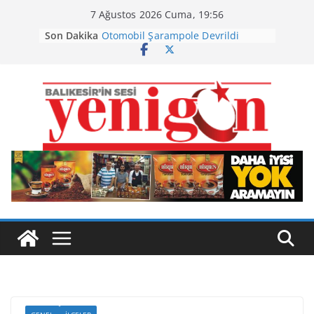
Skip
7 Ağustos 2026 Cuma, 19:56
to
Son Dakika
Otomobil Şarampole Devrildi
content
Büyükşehir’den Kepsut’a Yatırım
Ayvalık, Tarihi Gümrük Meydanı’na
Kavuştu
Burhaniye’de Ot Yangını
Havran Siyah İncirinde Hasat
Başladı