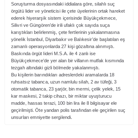
Soruşturma dosyasındaki iddialara göre, silahlı suç
örgütü lider ve yöneticisi ile çete üyelerinin ortak hareket
ederek hiyerarşik sistem içerisinde Büyükçekmece,
Silivri ve Güngören’de irili ufaklı çok sayıda suça
karıştıkları belirlenmiş, çete fertlerinin yakalanmasına
yönelik İstanbul, Diyarbakır ve Balıkesir’de başlatılan eş
zamanlı operasyonlarda 27 kişi gözaltına alınmıştı.
Baskında örgüt lideri M.S.A. ile 4 zanlı ise
Büyükçekmece’de yer alan bir villanın mutfak kısmında
tezgah altındaki gizli bölmede yakalanmıştı.
Bu kişilerin barındıkları adreslerdeki aramalarda 18
ruhsatsız tabanca, uzun namlulu silah, 2 av tüfeği, 3
otomatik tabanca, 23 şarjör, bin mermi, çelik yelek, 15
kar maskesi, 2 takip cihazı, bir miktar uyuşturucu
madde, hassas terazi, 100 bin lira ile 8 bilgisayar ele
geçirilmişti. Öte yandan polis tarafından ele geçirilen suç
unsurları emniyette sergilendi.