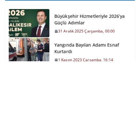
Büyükşehir Hizmetleriyle 2026’ya
Güçlü Adımlar
31 Aralık 2025 Çarşamba, 00:00
Yangında Bayılan Adamı Esnaf
Kurtardı
1 Kasım 2023 Çarşamba, 16:14
İzmir-İstanbul Otoyolu’nda
Zincirleme Kaza
11 Ocak 2026 Pazar, 11:57
Tavuk Dönerden 13 Kişi
Zehirlendi
4 Mayıs 2023 Perşembe, 14:17
Burhaniye’de Minyatür Sergisi