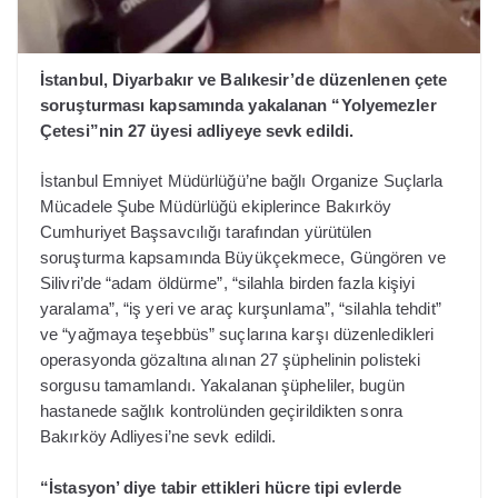
İstanbul, Diyarbakır ve Balıkesir’de düzenlenen çete
soruşturması kapsamında yakalanan “Yolyemezler
Çetesi”nin 27 üyesi adliyeye sevk edildi.
İstanbul Emniyet Müdürlüğü’ne bağlı Organize Suçlarla
Mücadele Şube Müdürlüğü ekiplerince Bakırköy
Cumhuriyet Başsavcılığı tarafından yürütülen
soruşturma kapsamında Büyükçekmece, Güngören ve
Silivri’de “adam öldürme”, “silahla birden fazla kişiyi
yaralama”, “iş yeri ve araç kurşunlama”, “silahla tehdit”
ve “yağmaya teşebbüs” suçlarına karşı düzenledikleri
operasyonda gözaltına alınan 27 şüphelinin polisteki
sorgusu tamamlandı. Yakalanan şüpheliler, bugün
hastanede sağlık kontrolünden geçirildikten sonra
Bakırköy Adliyesi’ne sevk edildi.
“İstasyon’ diye tabir ettikleri hücre tipi evlerde