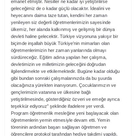
emanet etmiştir. Nesiller ne kadar iyi yetiştirilirse
geleceğimiz de o kadar güçlü olacaktır. İdealini ve
heyecanını daima taze tutan, kendini her zaman
yenileyen siz değerli öğretmenlerimizin sayesinde
ülkemiz, her alanda kalkınmış ve gelişmiş bir dünya
devleti haline gelecektir. Türkiye vizyonuna yakışır bir
biçimde inşallah büyük Türkiye’nin mimarları olan
öğretmenlerimizin her zaman yanlarında olmayı
sürdüreceğiz. Eğitim adına yapılan her çalışma,
devletimizin ve milletimizin geleceğini doğrudan
ilgilendirmekte ve etkilemektedir. Bugüne kadar olduğu
gibi bundan sonraki çalışmalarınızda da bu şuurda
olacağınıza yürekten inanıyorum. Çocuklarımızın ve
gençlerimizin vatanına ve ülkesine bağlı
yetiştirilmesinde, gösterdiğiniz özveri ve emeğe ayrıca
teşekkür ediyoruz” şeklinde ifadelere yer verdi.
Program öğretmenlik mesleğine yeni başlayacak olan
öğretmenlerin yemin etmesiyle devam etti. Yemin
töreninin ardından başarı sağlayan öğretmen ve
öğrencilere protokol tarafından hediye takdimi yapıldı.