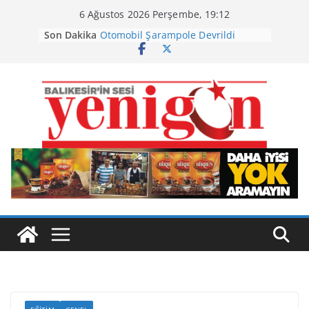
Skip
6 Ağustos 2026 Perşembe, 19:12
to
Son Dakika
Otomobil Şarampole Devrildi
content
Büyükşehir’den Kepsut’a Yatırım
Ayvalık, Tarihi Gümrük Meydanı’na
Kavuştu
Burhaniye’de Ot Yangını
Havran Siyah İncirinde Hasat
Başladı