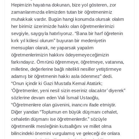
Hepimizin hayatına dokunan, bize yol gösteren, zor
zamanlarımızda elimizden tutan bir öğretmenimiz
muhakkak vardır. Bugün hangi konumda olursak olalım
her birimiz üzerimizde hakkı olan öğretmenlerimizi
sevgiyle, saygıyla hatırlıyoruz. “Bana bir harf öğretenin
kırk yıl kölesi olurum” buyuran bir medeniyetin
mensupları olarak, ne yaparsak yapalım
öğretmenlerimizin hakkını ödeyemeyeceğimizin
farkındayız. Ömrünü öğrenmeye, öğretmeye, vatanına,
milletine, değerlerine bağlı nitelikli nesiller yetiştirmeye
adamış bir öğretmenin hakkı asla ödenmez” dedi.
“Onun içindir ki Gazi Mustafa Kemal Atatürk;
‘Öğretmenler, yeni nesil sizin eseriniz olacaktır’ diyerek”
sözlerine devam eden Vali İsmail Ustaoğlu,
“Öğretmenlere olan güvenini, inancını ifade etmiştir.
Diğer yandan “Toplumun en büyük düşmanı cehalet,
cehaletin düşmanı ise öğretmenlerdir.” sözüyle
öğretmenlik mesleğinin kutsallığını ve millet olma
bilincindeki önemini vurgulamış ve geleceği de onlara