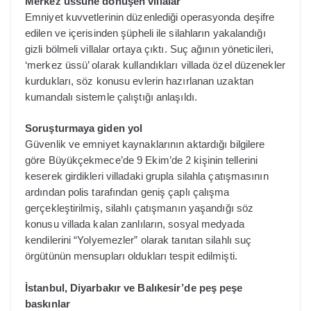
Merkez üssüne dönüşen villalar
Emniyet kuvvetlerinin düzenlediği operasyonda deşifre
edilen ve içerisinden şüpheli ile silahların yakalandığı
gizli bölmeli villalar ortaya çıktı. Suç ağının yöneticileri,
‘merkez üssü’ olarak kullandıkları villada özel düzenekler
kurdukları, söz konusu evlerin hazırlanan uzaktan
kumandalı sistemle çalıştığı anlaşıldı.
Soruşturmaya giden yol
Güvenlik ve emniyet kaynaklarının aktardığı bilgilere
göre Büyükçekmece’de 9 Ekim’de 2 kişinin tellerini
keserek girdikleri villadaki grupla silahla çatışmasının
ardından polis tarafından geniş çaplı çalışma
gerçekleştirilmiş, silahlı çatışmanın yaşandığı söz
konusu villada kalan zanlıların, sosyal medyada
kendilerini “Yolyemezler” olarak tanıtan silahlı suç
örgütünün mensupları oldukları tespit edilmişti.
İstanbul, Diyarbakır ve Balıkesir’de peş peşe
baskınlar