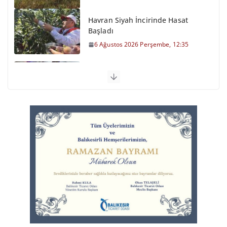
Havran Siyah İncirinde Hasat
Başladı
6 Ağustos 2026 Perşembe, 12:35
Otomobil Şarampole Devrildi
6 Ağustos 2026 Perşembe, 11:59
Balıkesirspor Sevdası İçin
Memleket Tek Yürek
6 Ağustos 2026 Perşembe, 11:51
Büyükşehir’den Kepsut’a Yatırım
6 Ağustos 2026 Perşembe, 16:43