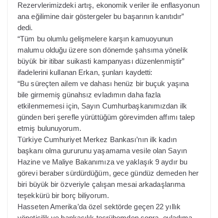
Rezervlerimizdeki artış, ekonomik veriler ile enflasyonun
ana eğilimine dair göstergeler bu başarının kanıtıdır”
dedi.
“Tüm bu olumlu gelişmelere karşın kamuoyunun
malumu olduğu üzere son dönemde şahsıma yönelik
büyük bir itibar suikasti kampanyası düzenlenmiştir”
ifadelerini kullanan Erkan, şunları kaydetti:
“Bu süreçten ailem ve dahası henüz bir buçuk yaşına
bile girmemiş günahsız evladımın daha fazla
etkilenmemesi için, Sayın Cumhurbaşkanımızdan ilk
günden beri şerefle yürüttüğüm görevimden affımı talep
etmiş bulunuyorum.
Türkiye Cumhuriyet Merkez Bankası’nın ilk kadın
başkanı olma gururunu yaşamama vesile olan Sayın
Hazine ve Maliye Bakanımıza ve yaklaşık 9 aydır bu
görevi beraber sürdürdüğüm, gece gündüz demeden her
biri büyük bir özveriyle çalışan mesai arkadaşlarıma
teşekkürü bir borç biliyorum.
Hasseten Amerika’da özel sektörde geçen 22 yıllık
yöneticilik ve bankacılık tecrübemden sonra, evladıma