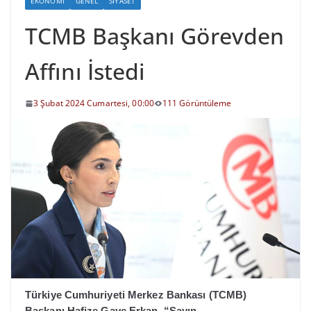
EKONOMI
GENEL
SIYASET
TCMB Başkanı Görevden
Affını İstedi
3 Şubat 2024 Cumartesi, 00:00
111 Görüntüleme
Türkiye Cumhuriyeti Merkez Bankası (TCMB)
Başkanı Hafize Gaye Erkan, “Sayın