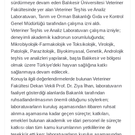
sürdürmeye devam eden Balıkesir Üniversitesi Veteriner
Fakültesinde yer alan Veteriner Teşhis ve Analiz
Laboratuvarı, Tarım ve Orman Bakanlığı Gıda ve Kontrol
Genel Müdürlüğü tarafından çalışma izni aldı.
Veteriner Teşhis ve Analiz Laboratuvarı çalışma izniyle;
deneyimli akademik kadronun sorumluluğunda;
Mikrobiyolojik-Farmakolojik ve Toksikolojik, Virolojik,
Patolojik, Parazitolojik, Biyokimyasal, Genetik, Androlojik
teşhis ve analizleri yapılarak, başta Balıkesir ve bölgesi
olmak üzere Türkiye’deki hayvan sağlığına katkı
sağlanmaya devam edilecek.
Konuyla ilgili değerlendirmelerde bulunan Veteriner
Fakültesi Dekan Vekili Prof. Dr. Ziya İlhan, laboratuvarın
faaliyet gösterdiği alanlarda Bakanlık tarafından
ruhsatlandırılmasının önemli olduğunu söylerken;
laboratuvarların kuruluş aşamasından itibaren ruhsat
alınma aşamasına kadar geçen süreçte; katkıları,
emekleri bulunan akademik ve idari personel ile süreçte
katkısı olan tüm kamu kurumlarının yetkililerine de
teşekkür etti.ken; laboratuvarların kuruluş aşamasından