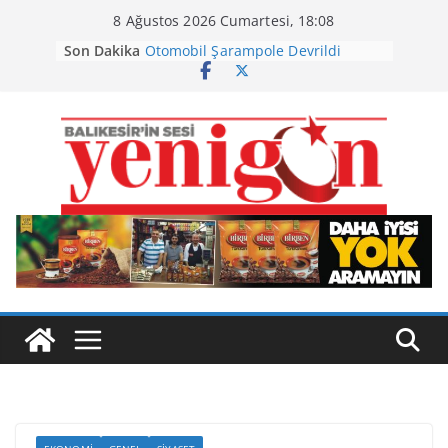
Skip
8 Ağustos 2026 Cumartesi, 18:08
to
Son Dakika
Otomobil Şarampole Devrildi
content
Büyükşehir’den Kepsut’a Yatırım
Ayvalık, Tarihi Gümrük Meydanı’na
Kavuştu
Burhaniye’de Ot Yangını
Havran Siyah İncirinde Hasat
Başladı