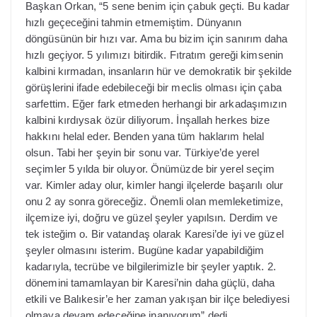
Başkan Orkan, “5 sene benim için çabuk geçti. Bu kadar
hızlı geçeceğini tahmin etmemiştim. Dünyanın
döngüsünün bir hızı var. Ama bu bizim için sanırım daha
hızlı geçiyor. 5 yılımızı bitirdik. Fıtratım gereği kimsenin
kalbini kırmadan, insanların hür ve demokratik bir şekilde
görüşlerini ifade edebileceği bir meclis olması için çaba
sarfettim. Eğer fark etmeden herhangi bir arkadaşımızın
kalbini kırdıysak özür diliyorum. İnşallah herkes bize
hakkını helal eder. Benden yana tüm haklarım helal
olsun. Tabi her şeyin bir sonu var. Türkiye’de yerel
seçimler 5 yılda bir oluyor. Önümüzde bir yerel seçim
var. Kimler aday olur, kimler hangi ilçelerde başarılı olur
onu 2 ay sonra göreceğiz. Önemli olan memleketimize,
ilçemize iyi, doğru ve güzel şeyler yapılsın. Derdim ve
tek isteğim o. Bir vatandaş olarak Karesi’de iyi ve güzel
şeyler olmasını isterim. Bugüne kadar yapabildiğim
kadarıyla, tecrübe ve bilgilerimizle bir şeyler yaptık. 2.
dönemini tamamlayan bir Karesi’nin daha güçlü, daha
etkili ve Balıkesir’e her zaman yakışan bir ilçe belediyesi
olmaya devam edeceğine inanıyorum” dedi.