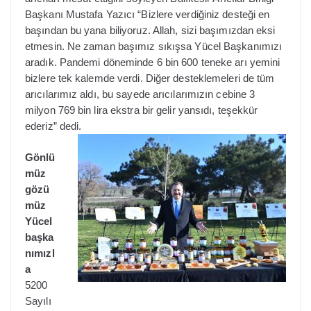
Başkanı Mustafa Yazıcı “Bizlere verdiğiniz desteği en
başından bu yana biliyoruz. Allah, sizi başımızdan eksi
etmesin. Ne zaman başımız sıkışsa Yücel Başkanımızı
aradık. Pandemi döneminde 6 bin 600 teneke arı yemini
bizlere tek kalemde verdi. Diğer desteklemeleri de tüm
arıcılarımız aldı, bu sayede arıcılarımızın cebine 3
milyon 769 bin lira ekstra bir gelir yansıdı, teşekkür
ederiz” dedi.
Gönlü
müz
gözü
müz
Yücel
başka
nımızl
a
5200
Sayılı