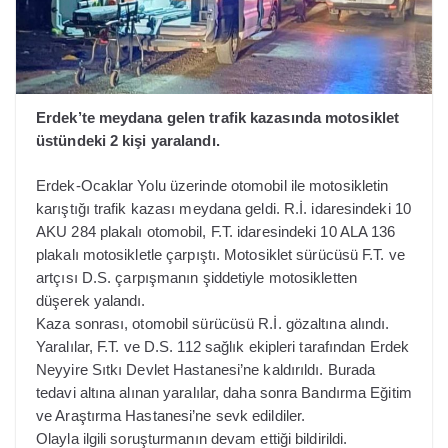
Erdek’te meydana gelen trafik kazasında motosiklet
üstündeki 2 kişi yaralandı.
Erdek-Ocaklar Yolu üzerinde otomobil ile motosikletin
karıştığı trafik kazası meydana geldi. R.İ. idaresindeki 10
AKU 284 plakalı otomobil, F.T. idaresindeki 10 ALA 136
plakalı motosikletle çarpıştı. Motosiklet sürücüsü F.T. ve
artçısı D.S. çarpışmanın şiddetiyle motosikletten
düşerek yalandı.
Kaza sonrası, otomobil sürücüsü R.İ. gözaltına alındı.
Yaralılar, F.T. ve D.S. 112 sağlık ekipleri tarafından Erdek
Neyyire Sıtkı Devlet Hastanesi’ne kaldırıldı. Burada
tedavi altına alınan yaralılar, daha sonra Bandırma Eğitim
ve Araştırma Hastanesi’ne sevk edildiler.
Olayla ilgili soruşturmanın devam ettiği bildirildi.