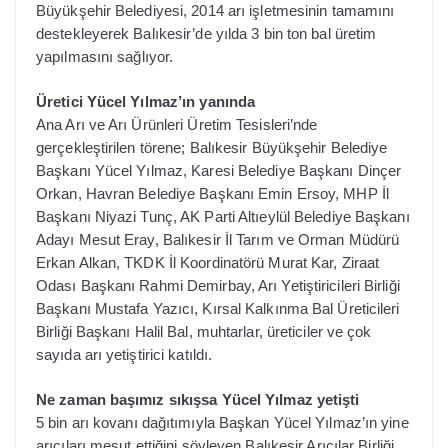
Büyükşehir Belediyesi, 2014 arı işletmesinin tamamını
destekleyerek Balıkesir’de yılda 3 bin ton bal üretim
yapılmasını sağlıyor.
Üretici Yücel Yılmaz’ın yanında
Ana Arı ve Arı Ürünleri Üretim Tesisleri’nde
gerçekleştirilen törene; Balıkesir Büyükşehir Belediye
Başkanı Yücel Yılmaz, Karesi Belediye Başkanı Dinçer
Orkan, Havran Belediye Başkanı Emin Ersoy, MHP İl
Başkanı Niyazi Tunç, AK Parti Altıeylül Belediye Başkanı
Adayı Mesut Eray, Balıkesir İl Tarım ve Orman Müdürü
Erkan Alkan, TKDK İl Koordinatörü Murat Kar, Ziraat
Odası Başkanı Rahmi Demirbay, Arı Yetiştiricileri Birliği
Başkanı Mustafa Yazıcı, Kırsal Kalkınma Bal Üreticileri
Birliği Başkanı Halil Bal, muhtarlar, üreticiler ve çok
sayıda arı yetiştirici katıldı.
Ne zaman başımız sıkışsa Yücel Yılmaz yetişti
5 bin arı kovanı dağıtımıyla Başkan Yücel Yılmaz’ın yine
arıcıları mesut ettiğini söyleyen Balıkesir Arıcılar Birliği