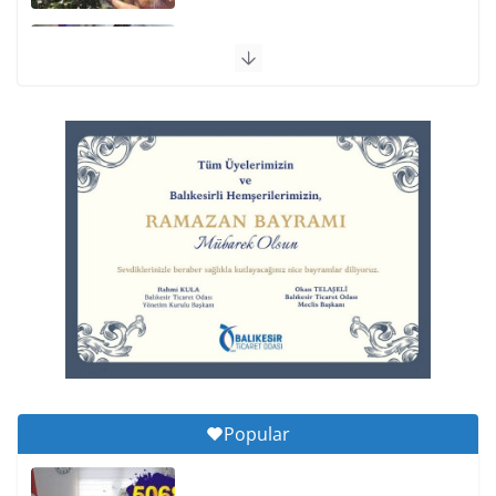
Otomobil Şarampole Devrildi
6 Ağustos 2026 Perşembe, 11:59
Balıkesirspor Sevdası İçin
Memleket Tek Yürek
6 Ağustos 2026 Perşembe, 11:51
Büyükşehir’den Kepsut’a Yatırım
6 Ağustos 2026 Perşembe, 16:43
Popular