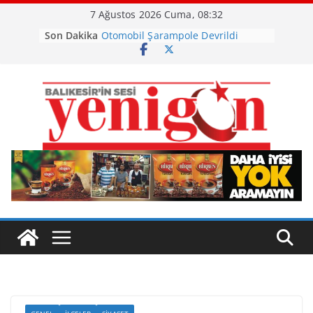
Skip
7 Ağustos 2026 Cuma, 08:32
to
Son Dakika
Otomobil Şarampole Devrildi
content
Büyükşehir’den Kepsut’a Yatırım
Ayvalık, Tarihi Gümrük Meydanı’na
Kavuştu
Burhaniye’de Ot Yangını
Havran Siyah İncirinde Hasat
Başladı