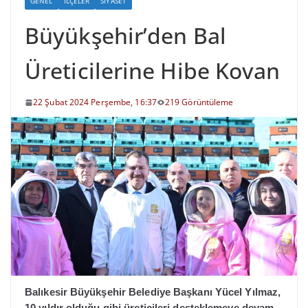
GENEL
İLÇELER
SIYASET
Büyükşehir’den Bal
Üreticilerine Hibe Kovan
22 Şubat 2024 Perşembe, 16:37
219 Görüntüleme
Balıkesir Büyükşehir Belediye Başkanı Yücel Yılmaz,
10 yıldır olduğu gibi üreticileri desteklemeye devam