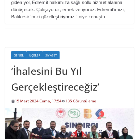
giden yol, Edremit halkımıza sağlı sollu hizmet alanına
dönüşecek. Çalışıyoruz, emek veriyoruz. Edremit’imizi,
Balıkesir’imizi güzelleştiriyoruz.” diye konuştu.
GENEL
İLÇELER
SIYASET
‘İhalesini Bu Yıl
Gerçekleştireceğiz’
15 Mart 2024 Cuma, 17:54
135 Görüntüleme