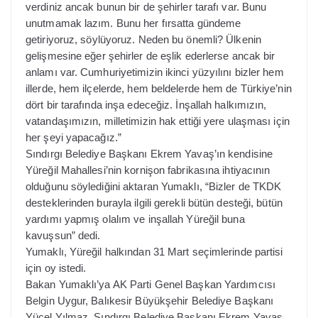
verdiniz ancak bunun bir de şehirler tarafı var. Bunu
unutmamak lazım. Bunu her fırsatta gündeme
getiriyoruz, söylüyoruz. Neden bu önemli? Ülkenin
gelişmesine eğer şehirler de eşlik ederlerse ancak bir
anlamı var. Cumhuriyetimizin ikinci yüzyılını bizler hem
illerde, hem ilçelerde, hem beldelerde hem de Türkiye’nin
dört bir tarafında inşa edeceğiz. İnşallah halkımızın,
vatandaşımızın, milletimizin hak ettiği yere ulaşması için
her şeyi yapacağız.”
Sındırgı Belediye Başkanı Ekrem Yavaş’ın kendisine
Yüreğil Mahallesi’nin kornişon fabrikasına ihtiyacının
olduğunu söylediğini aktaran Yumaklı, “Bizler de TKDK
desteklerinden burayla ilgili gerekli bütün desteği, bütün
yardımı yapmış olalım ve inşallah Yüreğil buna
kavuşsun” dedi.
Yumaklı, Yüreğil halkından 31 Mart seçimlerinde partisi
için oy istedi.
Bakan Yumaklı’ya AK Parti Genel Başkan Yardımcısı
Belgin Uygur, Balıkesir Büyükşehir Belediye Başkanı
Yücel Yılmaz, Sındırgı Belediye Başkanı Ekrem Yavaş