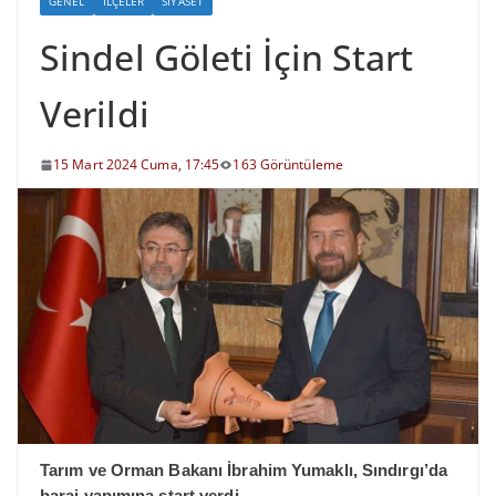
GENEL
İLÇELER
SIYASET
Sindel Göleti İçin Start
Verildi
15 Mart 2024 Cuma, 17:45
163 Görüntüleme
Tarım ve Orman Bakanı İbrahim Yumaklı, Sındırgı’da
baraj yapımına start verdi.