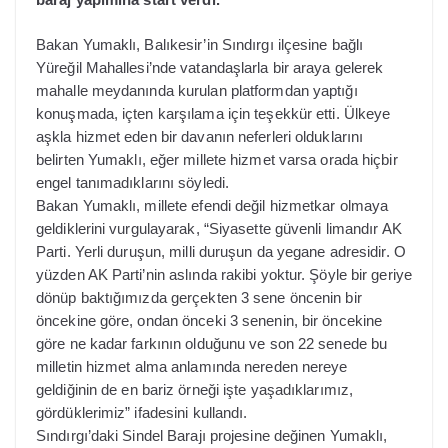
Bakan Yumaklı, Balıkesir’in Sındırgı ilçesine bağlı
Yüreğil Mahallesi’nde vatandaşlarla bir araya gelerek
mahalle meydanında kurulan platformdan yaptığı
konuşmada, içten karşılama için teşekkür etti. Ülkeye
aşkla hizmet eden bir davanın neferleri olduklarını
belirten Yumaklı, eğer millete hizmet varsa orada hiçbir
engel tanımadıklarını söyledi.
Bakan Yumaklı, millete efendi değil hizmetkar olmaya
geldiklerini vurgulayarak, “Siyasette güvenli limandır AK
Parti. Yerli duruşun, milli duruşun da yegane adresidir. O
yüzden AK Parti’nin aslında rakibi yoktur. Şöyle bir geriye
dönüp baktığımızda gerçekten 3 sene öncenin bir
öncekine göre, ondan önceki 3 senenin, bir öncekine
göre ne kadar farkının olduğunu ve son 22 senede bu
milletin hizmet alma anlamında nereden nereye
geldiğinin de en bariz örneği işte yaşadıklarımız,
gördüklerimiz” ifadesini kullandı.
Sındırgı’daki Sindel Barajı projesine değinen Yumaklı,