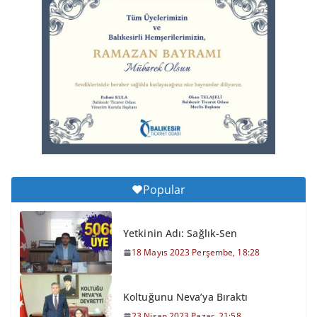
Balıkesirspor Sevdası İçin
Memleket Tek Yürek
6 Ağustos 2026 Perşembe, 11:51
Büyükşehir’den Kepsut’a Yatırım
6 Ağustos 2026 Perşembe, 16:43
Popular
Yetkinin Adı: Sağlık-Sen
18 Mayıs 2023 Perşembe, 18:28
Koltuğunu Neva’ya Bıraktı
23 Nisan 2023 Pazar, 21:58