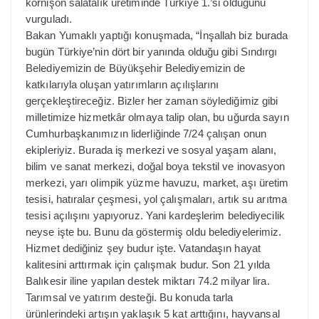
kornişon salatalık üretiminde Türkiye 1.’si olduğunu
vurguladı.
Bakan Yumaklı yaptığı konuşmada, “İnşallah biz burada
bugün Türkiye’nin dört bir yanında olduğu gibi Sındırgı
Belediyemizin de Büyükşehir Belediyemizin de
katkılarıyla oluşan yatırımların açılışlarını
gerçekleştireceğiz. Bizler her zaman söylediğimiz gibi
milletimize hizmetkâr olmaya talip olan, bu uğurda sayın
Cumhurbaşkanımızın liderliğinde 7/24 çalışan onun
ekipleriyiz. Burada iş merkezi ve sosyal yaşam alanı,
bilim ve sanat merkezi, doğal boya tekstil ve inovasyon
merkezi, yarı olimpik yüzme havuzu, market, aşı üretim
tesisi, hatıralar çeşmesi, yol çalışmaları, artık su arıtma
tesisi açılışını yapıyoruz. Yani kardeşlerim belediyecilik
neyse işte bu. Bunu da göstermiş oldu belediyelerimiz.
Hizmet dediğiniz şey budur işte. Vatandaşın hayat
kalitesini arttırmak için çalışmak budur. Son 21 yılda
Balıkesir iline yapılan destek miktarı 74.2 milyar lira.
Tarımsal ve yatırım desteği. Bu konuda tarla
ürünlerindeki artışın yaklaşık 5 kat arttığını, hayvansal