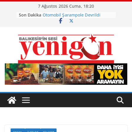
Skip
7 Ağustos 2026 Cuma, 18:20
to
Son Dakika
Otomobil Şarampole Devrildi
content
Büyükşehir’den Kepsut’a Yatırım
Ayvalık, Tarihi Gümrük Meydanı’na
Kavuştu
Burhaniye’de Ot Yangını
Havran Siyah İncirinde Hasat
Başladı