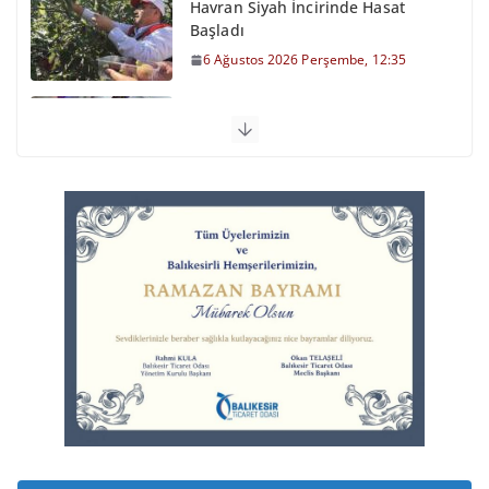
Havran Siyah İncirinde Hasat
Başladı
6 Ağustos 2026 Perşembe, 12:35
Otomobil Şarampole Devrildi
6 Ağustos 2026 Perşembe, 11:59
Balıkesirspor Sevdası İçin
Memleket Tek Yürek
6 Ağustos 2026 Perşembe, 11:51
Büyükşehir’den Kepsut’a Yatırım
6 Ağustos 2026 Perşembe, 16:43