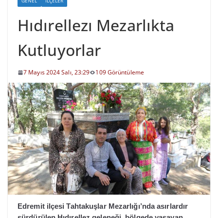
GENEL
İLÇELER
Hıdırellezı Mezarlıkta
Kutluyorlar
7 Mayıs 2024 Salı, 23:29
109 Görüntüleme
Edremit ilçesi Tahtakuşlar Mezarlığı’nda asırlardır
sürdürülen Hıdırellez geleneği, bölgede yaşayan