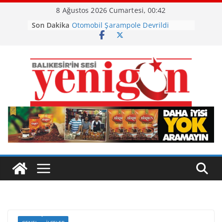
Skip
8 Ağustos 2026 Cumartesi, 00:42
to
Son Dakika
Otomobil Şarampole Devrildi
content
Büyükşehir’den Kepsut’a Yatırım
Ayvalık, Tarihi Gümrük Meydanı’na
Kavuştu
Burhaniye’de Ot Yangını
Havran Siyah İncirinde Hasat
Başladı