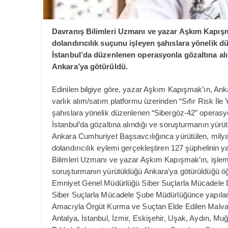
Davranış Bilimleri Uzmanı ve yazar Aşkım Kapışma
dolandırıcılık suçunu işleyen şahıslara yönelik
İstanbul’da düzenlenen operasyonla gözaltına al
Ankara’ya götürüldü.
Edinilen bilgiye göre, yazar Aşkım Kapışmak’ın, Anka
varlık alım/satım platformu üzerinden “Sıfır Risk İle
şahıslara yönelik düzenlenen “Sibergöz-42” operasyo
İstanbul’da gözaltına alındığı ve soruşturmanın yürü
Ankara Cumhuriyet Başsavcılığınca yürütülen, milyar 
dolandırıcılık eylemi gerçekleştiren 127 şüphelinin
Bilimleri Uzmanı ve yazar Aşkım Kapışmak’ın, işlem
soruşturmanın yürütüldüğü Ankara’ya götürüldüğü öğr
Emniyet Genel Müdürlüğü Siber Suçlarla Mücadele D
Siber Suçlarla Mücadele Şube Müdürlüğünce yapılan ç
Amacıyla Örgüt Kurma ve Suçtan Elde Edilen Malvarl
Antalya, İstanbul, İzmir, Eskişehir, Uşak, Aydın, Mu