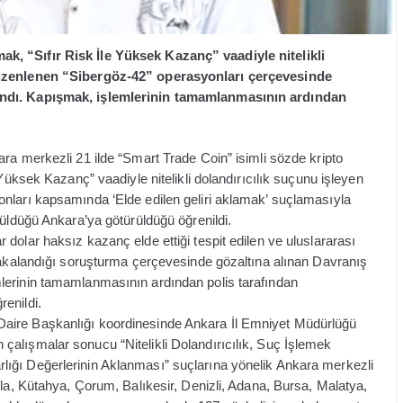
k, “Sıfır Risk İle Yüksek Kazanç” vaadiyle nitelikli
 düzenlenen “Sibergöz-42” operasyonları çerçevesinde
ındı. Kapışmak, işlemlerinin tamamlanmasının ardından
ra merkezli 21 ilde “Smart Trade Coin” isimli sözde kripto
 Yüksek Kazanç” vaadiyle nitelikli dolandırıcılık suçunu işleyen
nları kapsamında ‘Elde edilen geliri aklamak’ suçlamasıyla
tüldüğü Ankara’ya götürüldüğü öğrenildi.
dolar haksız kazanç elde ettiği tespit edilen ve uluslararası
 yakalandığı soruşturma çerçevesinde gözaltına alınan Davranış
lerinin tamamlanmasının ardından polis tarafından
enildi.
aire Başkanlığı koordinesinde Ankara İl Emniyet Müdürlüğü
alışmalar sonucu “Nitelikli Dolandırıcılık, Suç İşlemek
ığı Değerlerinin Aklanması” suçlarına yönelik Ankara merkezli
ğla, Kütahya, Çorum, Balıkesir, Denizli, Adana, Bursa, Malatya,