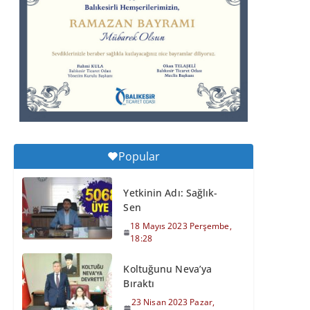
Perşembe, 11:59
Balıkesirspor Sevdası
İçin Memleket Tek
Yürek
6 Ağustos 2026
Perşembe, 11:51
Büyükşehir’den
Popular
Kepsut’a Yatırım
6 Ağustos 2026
Yetkinin Adı: Sağlık-
Perşembe, 16:43
Sen
18 Mayıs 2023 Perşembe,
18:28
Koltuğunu Neva’ya
Bıraktı
23 Nisan 2023 Pazar,