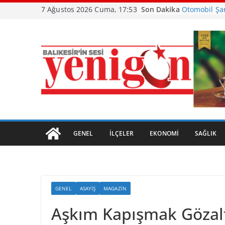
Skip
Son Dakika
Otomobil Şa
7 Ağustos 2026 Cuma, 17:53
to
Büyükşehir’d
content
Ayvalık, Tar
Kavuştu
Burhaniye’de
Havran Siyah
Başladı
GENEL
İLÇELER
EKONOMI
SAĞLIK
GENEL
ASAYIŞ
MAGAZIN
Aşkım Kapışmak Gözalt