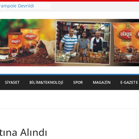
rampole Devrildi
en Kepsut’a Yatırım
ihi Gümrük Meydanı’na
 Ot Yangını
 İncirinde Hasat
SIYASET
BILIM&TEKNOLOJI
SPOR
MAGAZIN
E-GAZETE
ına Alındı