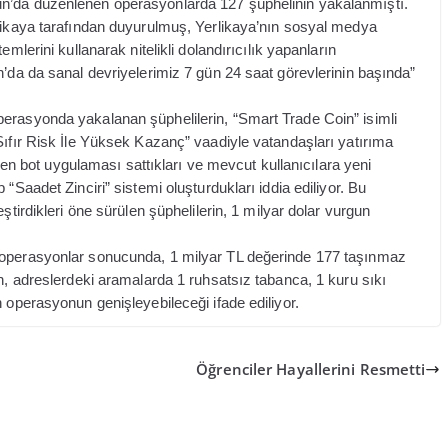
n’da düzenlenen operasyonlarda 127 şüphelinin yakalanmıştı.
rlikaya tarafından duyurulmuş, Yerlikaya’nın sosyal medya
mlerini kullanarak nitelikli dolandırıcılık yapanların
n’da da sanal devriyelerimiz 7 gün 24 saat görevlerinin başında”
erasyonda yakalanan şüphelilerin, “Smart Trade Coin” isimli
Sıfır Risk İle Yüksek Kazanç” vaadiyle vatandaşları yatırıma
tiren bot uygulaması sattıkları ve mevcut kullanıcılara yeni
“Saadet Zinciri” sistemi oluşturdukları iddia ediliyor. Bu
ştirdikleri öne sürülen şüphelilerin, 1 milyar dolar vurgun
 operasyonlar sonucunda, 1 milyar TL değerinde 177 taşınmaz
en, adreslerdeki aramalarda 1 ruhsatsız tabanca, 1 kuru sıkı
 operasyonun genişleyebileceği ifade ediliyor.
Öğrenciler Hayallerini Resmetti