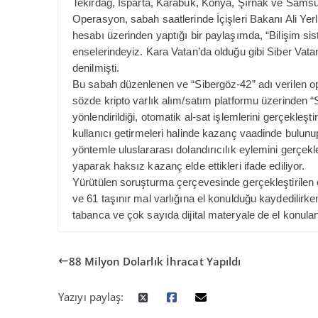
Tekirdağ, Isparta, Karabük, Konya, Şırnak ve Samsu
Operasyon, sabah saatlerinde İçişleri Bakanı Ali Ye
hesabı üzerinden yaptığı bir paylaşımda, “Bilişim siste
enselerindeyiz. Kara Vatan’da olduğu gibi Siber Vata
denilmişti.
Bu sabah düzenlenen ve “Sibergöz-42” adı verilen op
sözde kripto varlık alım/satım platformu üzerinden “
yönlendirildiği, otomatik al-sat işlemlerini gerçekleş
kullanıcı getirmeleri halinde kazanç vaadinde bulunup 
yöntemle uluslararası dolandırıcılık eylemini gerçekle
yaparak haksız kazanç elde ettikleri ifade ediliyor.
Yürütülen soruşturma çerçevesinde gerçekleştirilen
ve 61 taşınır mal varlığına el konulduğu kaydedilirk
tabanca ve çok sayıda dijital materyale de el konulan
88 Milyon Dolarlık İhracat Yapıldı
Yazıyı paylaş: