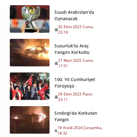
Suudi Arabistan’da
Oynanacak
20 Ekim 2023 Cuma,
23:19
Susurluk’ta Araç
Yangını Korkuttu
21 Mart 2025 Cuma,
17:51
100. Yıl Cumhuriyet
Yürüyüşü
29 Ekim 2023 Pazar,
23:11
Sındırgı’da Korkutan
Yangın
18 Aralık 2024 Çarşamba,
18:32