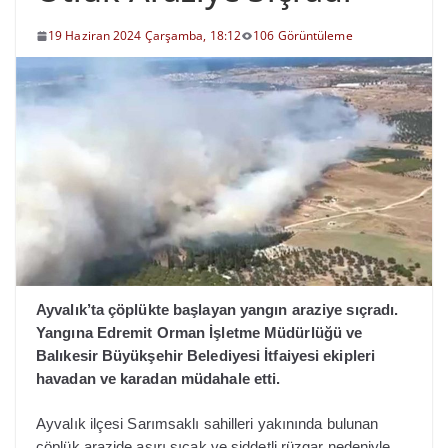
19 Haziran 2024 Çarşamba, 18:12
106 Görüntüleme
Ayvalık’ta çöplükte başlayan yangın araziye sıçradı.
Yangına Edremit Orman İşletme Müdürlüğü ve
Balıkesir Büyükşehir Belediyesi İtfaiyesi ekipleri
havadan ve karadan müdahale etti.
Ayvalık ilçesi Sarımsaklı sahilleri yakınında bulunan
çöplük arazide aşırı sıcak ve şiddetli rüzgar nedeniyle