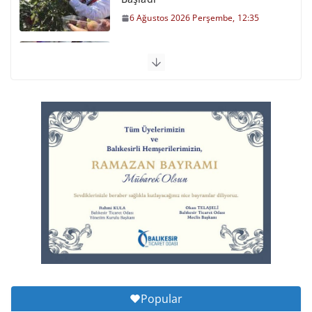
6 Ağustos 2026 Perşembe, 12:35
Otomobil Şarampole Devrildi
6 Ağustos 2026 Perşembe, 11:59
Balıkesirspor Sevdası İçin
Memleket Tek Yürek
6 Ağustos 2026 Perşembe, 11:51
Büyükşehir’den Kepsut’a Yatırım
6 Ağustos 2026 Perşembe, 16:43
Popular