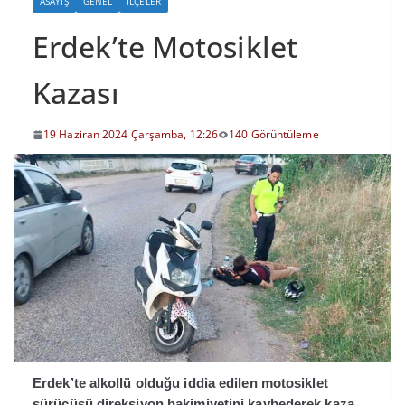
ASAYIŞ
GENEL
İLÇELER
Erdek’te Motosiklet
Kazası
19 Haziran 2024 Çarşamba, 12:26
140 Görüntüleme
Erdek’te alkollü olduğu iddia edilen motosiklet
sürücüsü direksiyon hakimiyetini kaybederek kaza