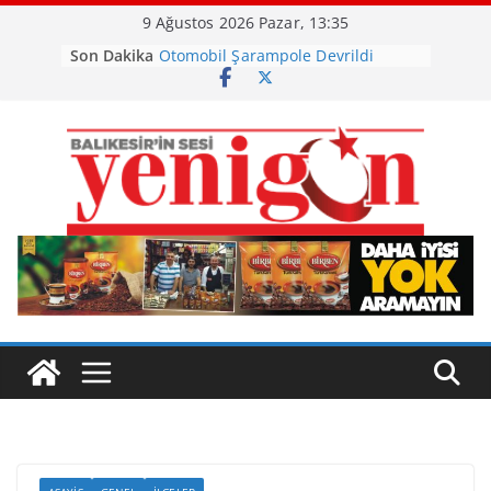
Skip
9 Ağustos 2026 Pazar, 13:35
to
Son Dakika
Otomobil Şarampole Devrildi
content
Büyükşehir’den Kepsut’a Yatırım
Ayvalık, Tarihi Gümrük Meydanı’na
Kavuştu
Burhaniye’de Ot Yangını
Havran Siyah İncirinde Hasat
Başladı