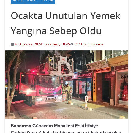
ASAYIŞ
GENEL
İLÇELER
Ocakta Unutulan Yemek
Yangına Sebep Oldu
26 Ağustos 2024 Pazartesi, 18:45
147 Görüntüleme
Bandırma Günaydın Mahallesi Eski İtfaiye
Caddesi’nde, 4 katlı bir binanın en üst katında ocakta