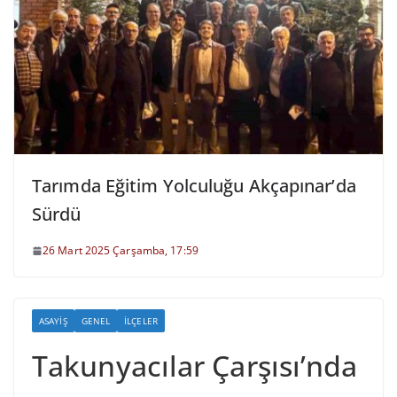
Tarımda Eğitim Yolculuğu Akçapınar’da
Sürdü
26 Mart 2025 Çarşamba, 17:59
ASAYIŞ
GENEL
İLÇELER
Takunyacılar Çarşısı’nda