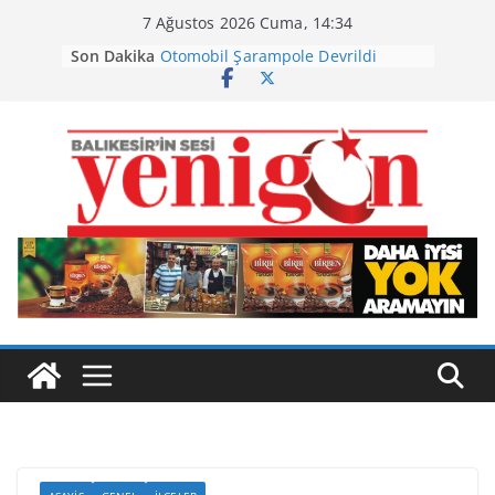
Skip
7 Ağustos 2026 Cuma, 14:34
to
Son Dakika
Otomobil Şarampole Devrildi
content
Büyükşehir’den Kepsut’a Yatırım
Ayvalık, Tarihi Gümrük Meydanı’na
Kavuştu
Burhaniye’de Ot Yangını
Havran Siyah İncirinde Hasat
Başladı