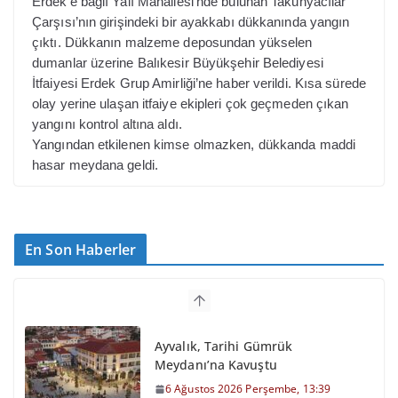
Erdek’e bağlı Yalı Mahallesi’nde bulunan Takunyacılar
Çarşısı’nın girişindeki bir ayakkabı dükkanında yangın
çıktı. Dükkanın malzeme deposundan yükselen
dumanlar üzerine Balıkesir Büyükşehir Belediyesi
İtfaiyesi Erdek Grup Amirliği’ne haber verildi. Kısa sürede
olay yerine ulaşan itfaiye ekipleri çok geçmeden çıkan
yangını kontrol altına aldı.
Yangından etkilenen kimse olmazken, dükkanda maddi
hasar meydana geldi.
En Son Haberler
Ayvalık, Tarihi Gümrük
Meydanı’na Kavuştu
6 Ağustos 2026 Perşembe, 13:39