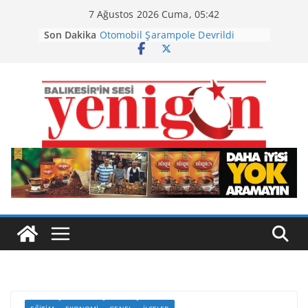
Skip
7 Ağustos 2026 Cuma, 05:42
to
Son Dakika
Otomobil Şarampole Devrildi
content
Büyükşehir’den Kepsut’a Yatırım
Ayvalık, Tarihi Gümrük Meydanı’na
Kavuştu
Burhaniye’de Ot Yangını
Havran Siyah İncirinde Hasat
Başladı