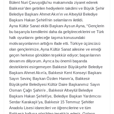
Bülent Nuri Çavuşoğlu’nu makamında ziyaret ederek
Balıkesir’den getirilen hediyelerin takdimi ve Büyük Şehir
Belediye Başkanı Ahmet Akın’ın ve Altıeylül Belediye
Başkanı Hakan Şehirli’nin selamlarını iletildi.
Ayna Kültür Sanat ekibi Başkanı Aysun Ayna, “Gençlerin
bu başarıyla kendilerini daha da geliştireceklerini ve Türk
halk oyunlarını geleceğe taşıma konusundaki
motivasyonlarının arttığını ifade etti. Türkiye üçüncüsü
olan gençlerimize, Ayna Kültür Sanat ailesine ve emeği
geçen herkese gönülden teşekkür ediyor; başarılarının
devamını diliyorum. Ayrıca bu önemli başarıda
desteklerini esirgemeyen Balıkesir Büyükşehir Belediye
Başkanı Ahmet Akın’a, Balıkesir Kent Konseyi Başkanı
Sayın Sevinç Baykan Özden Hanım’a, Balıkesir
Büyükşehir Belediyesi Kültür Daire Başkanımız Sayın
Osman Çağrı Şahin’e , Balıkesir Altıeylül Belediye
Başkanı Hakan Şehirli’ye, Belediye Başkan Yardımcısı
Serdar Karakaşlı’ya, Balıkesir 15 Temmuz Şehitler
Anadolu Lisesi idarecileri ve öğrencilerine ve tüm
Balıkesir halkına gönülden teşekkür ederiz. Onların