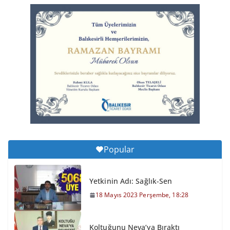
Balıkesirspor Sevdası İçin
Memleket Tek Yürek
6 Ağustos 2026 Perşembe, 11:51
Büyükşehir’den Kepsut’a Yatırım
6 Ağustos 2026 Perşembe, 16:43
Popular
Yetkinin Adı: Sağlık-Sen
18 Mayıs 2023 Perşembe, 18:28
Koltuğunu Neva’ya Bıraktı