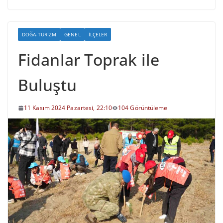
DOĞA-TURIZM
GENEL
İLÇELER
Fidanlar Toprak ile
Buluştu
11 Kasım 2024 Pazartesi, 22:10
104 Görüntüleme