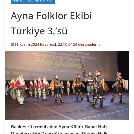
GENEL
KÜLTÜR & SANAT
Ayna Folklor Ekibi
Türkiye 3.’sü
11 Kasım 2024 Pazartesi, 22:10
124 Görüntüleme
Balıkesir’i temsil eden Ayna Kültür Sanat Halk
Oyunları ekibi Denizli’ de yapılan Türkiye Halk