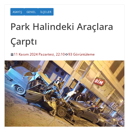
ASAYIŞ
GENEL
İLÇELER
Park Halindeki Araçlara
Çarptı
11 Kasım 2024 Pazartesi, 22:10
93 Görüntüleme