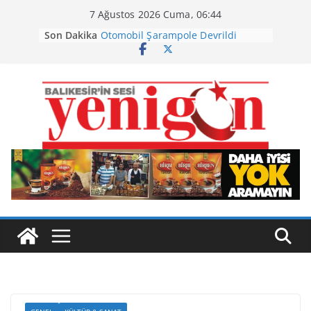
Skip
7 Ağustos 2026 Cuma, 06:44
to
Son Dakika
Otomobil Şarampole Devrildi
content
Büyükşehir’den Kepsut’a Yatırım
Ayvalık, Tarihi Gümrük Meydanı’na
Kavuştu
Burhaniye’de Ot Yangını
Havran Siyah İncirinde Hasat
Başladı