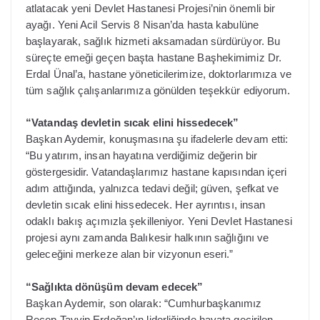
atlatacak yeni Devlet Hastanesi Projesi’nin önemli bir
ayağı. Yeni Acil Servis 8 Nisan’da hasta kabulüne
başlayarak, sağlık hizmeti aksamadan sürdürüyor. Bu
süreçte emeği geçen başta hastane Başhekimimiz Dr.
Erdal Ünal’a, hastane yöneticilerimize, doktorlarımıza ve
tüm sağlık çalışanlarımıza gönülden teşekkür ediyorum.
“Vatandaş devletin sıcak elini hissedecek”
Başkan Aydemir, konuşmasına şu ifadelerle devam etti:
“Bu yatırım, insan hayatına verdiğimiz değerin bir
göstergesidir. Vatandaşlarımız hastane kapısından içeri
adım attığında, yalnızca tedavi değil; güven, şefkat ve
devletin sıcak elini hissedecek. Her ayrıntısı, insan
odaklı bakış açımızla şekilleniyor. Yeni Devlet Hastanesi
projesi aynı zamanda Balıkesir halkının sağlığını ve
geleceğini merkeze alan bir vizyonun eseri.”
“Sağlıkta dönüşüm devam edecek”
Başkan Aydemir, son olarak: “Cumhurbaşkanımız
Recep Tayyip Erdoğan’ın liderliğinde hayata geçirilen