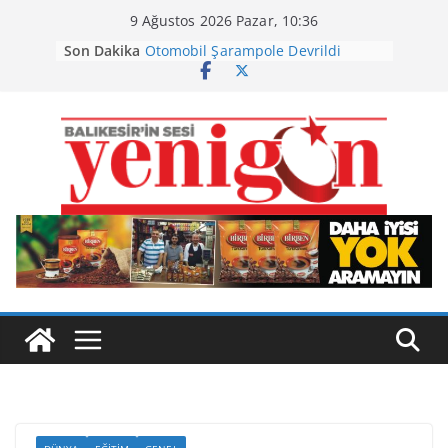
Skip
9 Ağustos 2026 Pazar, 10:36
to
Son Dakika
Otomobil Şarampole Devrildi
content
Büyükşehir’den Kepsut’a Yatırım
Ayvalık, Tarihi Gümrük Meydanı’na
Kavuştu
Burhaniye’de Ot Yangını
Havran Siyah İncirinde Hasat
Başladı