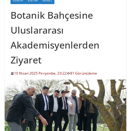
DÜNYA
EĞITIM
GENEL
Botanik Bahçesine
Uluslararası
Akademisyenlerden
Ziyaret
10 Nisan 2025 Perşembe, 20:22
81 Görüntüleme