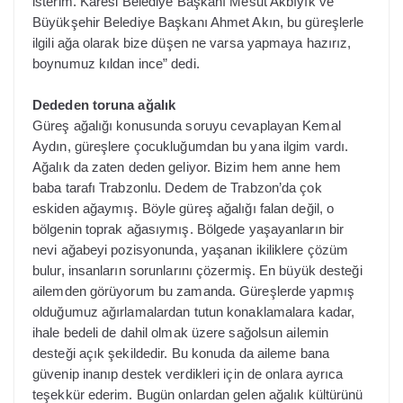
isterim. Karesi Belediye Başkanı Mesut Akbıyık ve
Büyükşehir Belediye Başkanı Ahmet Akın, bu güreşlerle
ilgili ağa olarak bize düşen ne varsa yapmaya hazırız,
boynumuz kıldan ince” dedi.
Dededen toruna ağalık
Güreş ağalığı konusunda soruyu cevaplayan Kemal
Aydın, güreşlere çocukluğumdan bu yana ilgim vardı.
Ağalık da zaten deden geliyor. Bizim hem anne hem
baba tarafı Trabzonlu. Dedem de Trabzon’da çok
eskiden ağaymış. Böyle güreş ağalığı falan değil, o
bölgenin toprak ağasıymış. Bölgede yaşayanların bir
nevi ağabeyi pozisyonunda, yaşanan ikiliklere çözüm
bulur, insanların sorunlarını çözermiş. En büyük desteği
ailemden görüyorum bu zamanda. Güreşlerde yapmış
olduğumuz ağırlamalardan tutun konaklamalara kadar,
ihale bedeli de dahil olmak üzere sağolsun ailemin
desteği açık şekildedir. Bu konuda da aileme bana
güvenip inanıp destek verdikleri için de onlara ayrıca
teşekkür ederim. Bugün onlardan gelen ağalık kültürünü