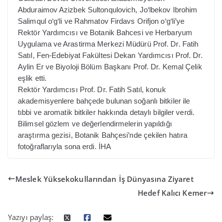
Abduraimov Azizbek Sultonqulovich, Jo‘lbekov Ibrohim
Salimqul o‘g‘li ve Rahmatov Firdavs Orifjon o‘g‘li’ye
Rektör Yardımcısı ve Botanik Bahcesi ve Herbaryum
Uygulama ve Arastirma Merkezi Müdürü Prof. Dr. Fatih
Satıl, Fen-Edebiyat Fakültesi Dekan Yardımcısı Prof. Dr.
Aylin Er ve Biyoloji Bölüm Başkanı Prof. Dr. Kemal Çelik
eşlik etti.
Rektör Yardımcısı Prof. Dr. Fatih Satıl, konuk
akademisyenlere bahçede bulunan soğanlı bitkiler ile
tıbbi ve aromatik bitkiler hakkında detaylı bilgiler verdi.
Bilimsel gözlem ve değerlendirmelerin yapıldığı
araştırma gezisi, Botanik Bahçesi’nde çekilen hatıra
fotoğraflarıyla sona erdi. İHA
Meslek Yüksekokullarından İş Dünyasına Ziyaret
Hedef Kalıcı Kemer
Yazıyı paylaş: