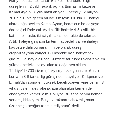
Her yıl popülaritesi artan Balıkesir Kurtdere Yağlı
güreşlerinin 2 yıldır ağalık açık arttırmasını kazanan
Kemal Aydın, 3. yıla hazırlanıyor. Önceki yıl 2 milyon
761 bin TL ve geçen yıl ise 3 milyon 110 bin TL ihaleyi
alarak ağa seçilen Kemal Aydın, bedellerin belediyeye
ödendiğini ifade etti. Aydın, “İlk ihalede 4-5 kişilik bir
katılım olmuştu, ikinci yıl ihalesinde rakip de çıkmadı.
Artık ihaleye giriş için bir teminat bedeli var ve ihaleyi
kaybetse dahi bu paranın hibe olarak güreş
organizasyona kalıyor. Bu nedenle ben ihaleye tek
girdim. Hal böyle olunca Kurtdere tarihinde rakipsiz ve en
yüksek bedelle ihaleyi alan tek ağa ben oldum.
Türkiye’de 700 civarı güreş organizasyonu var. Ancak
bunların 8-9 tanesi lig güreşinden sayılıyor. Kırkpınar ve
Elmalı’dan sonra en yüksek bedeli ödeyen yine benim. 3
yıl üst üste ihaleyi alarak ağa olan altın kemeri de
ebediyetten kemeri almış oluyor. Bu sene benim kemer
senem, iddialıyım. Bu yıl ki rakamın da 4 milyonun
üzerine çıkacağını tahmin ediyorum” dedi.