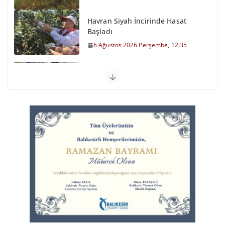
Havran Siyah İncirinde Hasat
Başladı
6 Ağustos 2026 Perşembe, 12:35
Otomobil Şarampole Devrildi
6 Ağustos 2026 Perşembe, 11:59
Balıkesirspor Sevdası İçin
Memleket Tek Yürek
6 Ağustos 2026 Perşembe, 11:51
Büyükşehir’den Kepsut’a Yatırım
6 Ağustos 2026 Perşembe, 16:43