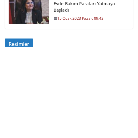
Evde Bakım Paraları Yatmaya
Başladı
15 Ocak 2023 Pazar, 09:43
Resimler
Kamu Spor Oyunları Finalleri
Tamamlandı
24 Ekim 2025 Cuma, 12:26
Büyükşehir, Damızlıkları
Üreticiyle Buluşturdu
7 Ocak 2024 Pazar, 16:15
Hastane Duvarları Çocuklar İçin
Renklendi
15 Mart 2024 Cuma, 10:37