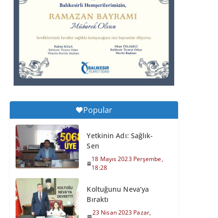
Perşembe, 11:59
Balıkesirspor Sevdası
İçin Memleket Tek
Yürek
6 Ağustos 2026
Perşembe, 11:51
Büyükşehir’den
Popular
Kepsut’a Yatırım
6 Ağustos 2026
Yetkinin Adı: Sağlık-
Perşembe, 16:43
Sen
18 Mayıs 2023 Perşembe,
18:28
Koltuğunu Neva’ya
Bıraktı
23 Nisan 2023 Pazar,