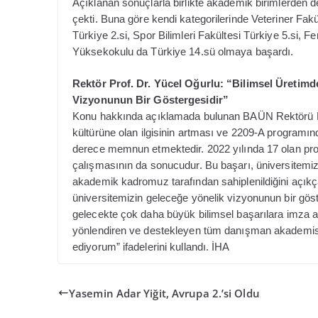
Açıklanan sonuçlarla birlikte akademik birimlerden 
çekti. Buna göre kendi kategorilerinde Veteriner Fakü
Türkiye 2.si, Spor Bilimleri Fakültesi Türkiye 5.si, 
Yüksekokulu da Türkiye 14.sü olmaya başardı.
Rektör Prof. Dr. Yücel Oğurlu: “Bilimsel Üretimd
Vizyonunun Bir Göstergesidir”
Konu hakkında açıklamada bulunan BAÜN Rektörü Prof
kültürüne olan ilgisinin artması ve 2209-A programın
derece memnun etmektedir. 2022 yılında 17 olan proje 
çalışmasının da sonucudur. Bu başarı, üniversitemizi
akademik kadromuz tarafından sahiplenildiğini açıkç
üniversitemizin geleceğe yönelik vizyonunun bir göste
gelecekte çok daha büyük bilimsel başarılara imza at
yönlendiren ve destekleyen tüm danışman akademis
ediyorum” ifadelerini kullandı. İHA
Yasemin Adar Yiğit, Avrupa 2.’si Oldu