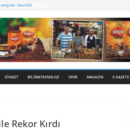
rampole Devrildi
en Kepsut’a Yatırım
ihi Gümrük Meydanı’na
 Ot Yangını
 İncirinde Hasat
SIYASET
BILIM&TEKNOLOJI
SPOR
MAGAZIN
E-GAZETE
ile Rekor Kırdı