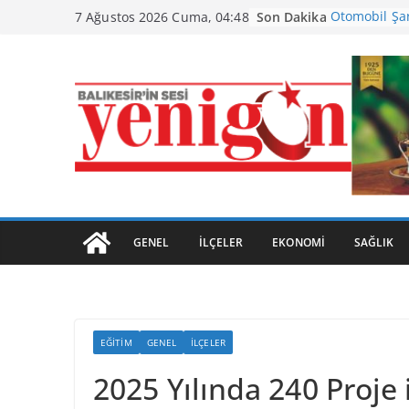
Skip
Son Dakika
Otomobil Şa
7 Ağustos 2026 Cuma, 04:48
to
Büyükşehir’d
content
Ayvalık, Tar
Kavuştu
Burhaniye’de
Havran Siyah
Başladı
GENEL
İLÇELER
EKONOMI
SAĞLIK
EĞITIM
GENEL
İLÇELER
2025 Yılında 240 Proje 