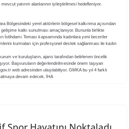
 mevcut yatırım alanlarının iyileştirilmesi hedefleniyor.
a Bölgesindeki yerel aktörlerin bölgesel kalkınma açısından
al gelişime katkı sunulması amaçlanıyor. Bununla birlikte
adın İstihdamı Teması kapsamında kadınlara yeni beceriler
işimlerini kurmaları için profesyonel destek sağlanması ile kadın
um ve kuruluşların, ajans tarafından belirlenen öncelik
şıyor. Başvuruların değerlendirilmesinde önem taşıyan
v.tr web adresinden ulaşılabiliyor. GMKA bu yıl 4 farklı
nı almaya devam edecek. İHA
if Spor Hayatını Noktaladı