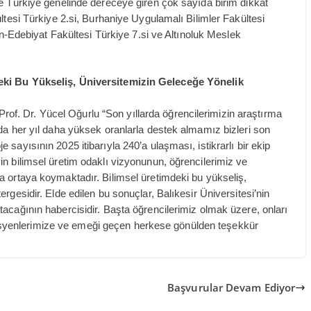
de Türkiye genelinde dereceye giren çok sayıda birim dikkat
ltesi Türkiye 2.si, Burhaniye Uygulamalı Bilimler Fakültesi
Fen-Edebiyat Fakültesi Türkiye 7.si ve Altınoluk Meslek
eki Bu Yükseliş, Üniversitemizin Geleceğe Yönelik
. Dr. Yücel Oğurlu “Son yıllarda öğrencilerimizin araştırma
da her yıl daha yüksek oranlarla destek almamız bizleri son
sayısının 2025 itibarıyla 240’a ulaşması, istikrarlı bir ekip
n bilimsel üretim odaklı vizyonunun, öğrencilerimiz ve
a ortaya koymaktadır. Bilimsel üretimdeki bu yükseliş,
rgesidir. Elde edilen bu sonuçlar, Balıkesir Üniversitesi’nin
acağının habercisidir. Başta öğrencilerimiz olmak üzere, onları
yenlerimize ve emeği geçen herkese gönülden teşekkür
Başvurular Devam Ediyor