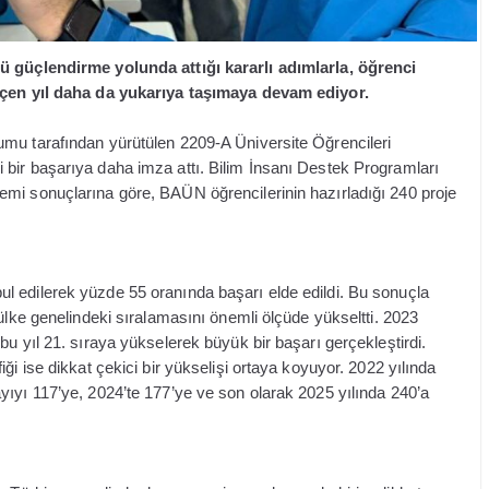
nü güçlendirme yolunda attığı kararlı adımlarla, öğrenci
geçen yıl daha da yukarıya taşımaya devam ediyor.
mu tarafından yürütülen 2209-A Üniversite Öğrencileri
bir başarıya daha imza attı. Bilim İnsanı Destek Programları
mi sonuçlarına göre, BAÜN öğrencilerinin hazırladığı 240 proje
 edilerek yüzde 55 oranında başarı elde edildi. Bu sonuçla
ülke genelindeki sıralamasını önemli ölçüde yükseltti. 2023
u yıl 21. sıraya yükselerek büyük bir başarı gerçekleştirdi.
ği ise dikkat çekici bir yükselişi ortaya koyuyor. 2022 yılında
yıyı 117’ye, 2024’te 177’ye ve son olarak 2025 yılında 240’a