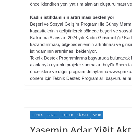
önceliklendiren yeni yatırım alanları oluşturulması ve
Kadın istihdamının artırılması bekleniyor
Beşeri ve Sosyal Gelişim Programı ile Güney Marmar
kapasitelerinin geliştirilerek bölgede beşeri ve sosy
Kalkınma Ajansları 2024 yılı Kadın Girişimciliği / K
kazandırılması, bilgi-becerilerinin artırılması ve gir
istihdamının artırılması bekleniyor.
Teknik Destek Programlarına başvuruda bulunacak kur
alanlarıyla uyumlu projeler sunmaları büyük önem ta
önceliklere ve diğer program detaylarına www.gmka.go
dönem için Teknik Destek Programları başvuruları
DÜNYA
GENEL
İLÇELER
SIYASET
SPOR
Yasemin Adar Yiğit Akt