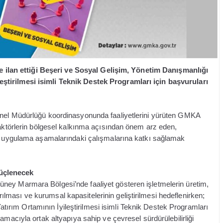
lan ettiği Beşeri ve Sosyal Gelişim, Yönetim Danışmanlığı
ştirilmesi isimli Teknik Destek Programları için başvuruları
enel Müdürlüğü koordinasyonunda faaliyetlerini yürüten GMKA
 aktörlerin bölgesel kalkınma açısından önem arz eden,
ve uygulama aşamalarındaki çalışmalarına katkı sağlamak
üçlenecek
ney Marmara Bölgesi’nde faaliyet gösteren işletmelerin üretim,
tırılması ve kurumsal kapasitelerinin geliştirilmesi hedeflenirken;
rım Ortamının İyileştirilmesi isimli Teknik Destek Programları
amacıyla ortak altyapıya sahip ve çevresel sürdürülebilirliği