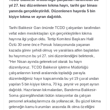
yıl 27. kez düzenlenen lokma hayrı, tarihi gar binası
yanında gerçekleştirildi. Düzenlenen hayırda 5 bin
kişiye lokma ve ayran dağıtıldı.
Tarihi Balıkesir Garı önünde TCDD çalışanları tarafından
vefat eden meslektaşları için gerçekleştirilen lokma
hayrına ilgi yoğun oldu. Tertip Komitesi Başkanı Halil
Özlü 30 sene önce Porsuk İstasyonunda yaşanan
kazada görev şehidi olmuş ve yaralılara atfen başlatılan
bu hayrımızın bu yıl 27. sini düzenlendiğini belirterek,
“Her Nisan ayında geleneksel olarak bu hayrı
düzenliyoruz. TCDD Balıkesir işletme Müdürlüğü
çalışanlarının kendi aralarında topladığı parayla
düzenlediğimiz hayır kapsamında bu yıl 19 çuval undan
yapılan 5 bin kişiye lokma, 70 kg. peynir ve poşet ayran
dağıtıldı. Hazırlanan lokmalardan, Bandırma-Balıkesir-
Soma güzergâhındaki bütün istasyonlar da çalışan
personel arkadaşlarımıza da yollanacak. Bu güzel lokma
geleneğin kamu kurumları arasında ilk olma özelliğini