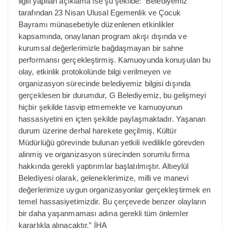
ilgili yapılan açıklama ise şu şekilde: “Belediyemiz
tarafından 23 Nisan Ulusal Egemenlik ve Çocuk
Bayramı münasebetiyle düzenlenen etkinlikler
kapsamında, onaylanan program akışı dışında ve
kurumsal değerlerimizle bağdaşmayan bir sahne
performansı gerçekleştirmiş. Kamuoyunda konuşulan bu
olay, etkinlik protokolünde bilgi verilmeyen ve
organizasyon sürecinde belediyemiz bilgisi dışında
gerçeklesen bir durumdur, G Belediyemiz, bu gelişmeyi
hiçbir şekilde tasvip etmemekte ve kamuoyunun
hassasiyetini en içten şekilde paylaşmaktadır. Yaşanan
durum üzerine derhal harekete geçilmiş, Kültür
Müdürlüğü görevinde bulunan yetkili ivedilikle görevden
alinmiş ve organizasyon sürecinden sorumlu firma
hakkında gerekli yaptırımlar başlatılmıştır. Altıeylül
Belediyesi olarak, geleneklerimize, milli ve manevi
değerlerimize uygun organizasyonlar gerçekleştirmek en
temel hassasiyetimizdir. Bu çerçevede benzer olayların
bir daha yaşanmaması adına gerekli tüm önlemler
kararlıkla alınacaktır.” İHA