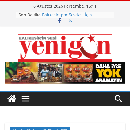
Skip
6 Ağustos 2026 Perşembe, 16:11
to
Son Dakika
Balıkesirspor Sevdası İçin
content
Memleket Tek Yürek
Ayvalık, Tarihi Gümrük Meydanı’na
Kavuştu
Burhaniye’de Ot Yangını
Havran Siyah İncirinde Hasat
Başladı
Otomobil Şarampole Devrildi