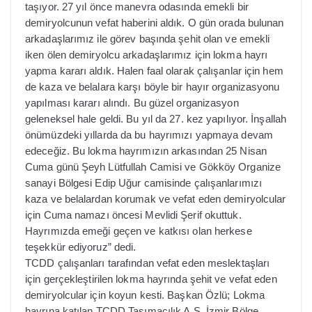
taşıyor. 27 yıl önce manevra odasında emekli bir
demiryolcunun vefat haberini aldık. O gün orada bulunan
arkadaşlarımız ile görev başında şehit olan ve emekli
iken ölen demiryolcu arkadaşlarımız için lokma hayrı
yapma kararı aldık. Halen faal olarak çalışanlar için hem
de kaza ve belalara karşı böyle bir hayır organizasyonu
yapılması kararı alındı. Bu güzel organizasyon
geleneksel hale geldi. Bu yıl da 27. kez yapılıyor. İnşallah
önümüzdeki yıllarda da bu hayrımızı yapmaya devam
edeceğiz. Bu lokma hayrımızın arkasından 25 Nisan
Cuma günü Şeyh Lütfullah Camisi ve Gökköy Organize
sanayi Bölgesi Edip Uğur camisinde çalışanlarımızı
kaza ve belalardan korumak ve vefat eden demiryolcular
için Cuma namazı öncesi Mevlidi Şerif okuttuk.
Hayrımızda emeği geçen ve katkısı olan herkese
teşekkür ediyoruz” dedi.
TCDD çalışanları tarafından vefat eden meslektaşları
için gerçekleştirilen lokma hayrında şehit ve vefat eden
demiryolcular için koyun kesti. Başkan Özlü; Lokma
hayrına katılan TCDD Taşımacılık A.Ş. İzmir Bölge