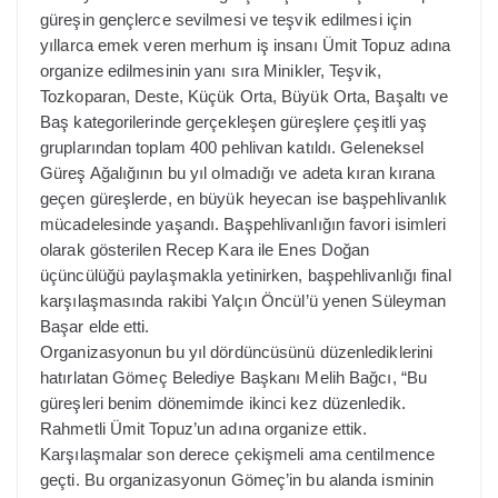
güreşin gençlerce sevilmesi ve teşvik edilmesi için
yıllarca emek veren merhum iş insanı Ümit Topuz adına
organize edilmesinin yanı sıra Minikler, Teşvik,
Tozkoparan, Deste, Küçük Orta, Büyük Orta, Başaltı ve
Baş kategorilerinde gerçekleşen güreşlere çeşitli yaş
gruplarından toplam 400 pehlivan katıldı. Geleneksel
Güreş Ağalığının bu yıl olmadığı ve adeta kıran kırana
geçen güreşlerde, en büyük heyecan ise başpehlivanlık
mücadelesinde yaşandı. Başpehlivanlığın favori isimleri
olarak gösterilen Recep Kara ile Enes Doğan
üçüncülüğü paylaşmakla yetinirken, başpehlivanlığı final
karşılaşmasında rakibi Yalçın Öncül’ü yenen Süleyman
Başar elde etti.
Organizasyonun bu yıl dördüncüsünü düzenlediklerini
hatırlatan Gömeç Belediye Başkanı Melih Bağcı, “Bu
güreşleri benim dönemimde ikinci kez düzenledik.
Rahmetli Ümit Topuz’un adına organize ettik.
Karşılaşmalar son derece çekişmeli ama centilmence
geçti. Bu organizasyonun Gömeç’in bu alanda isminin