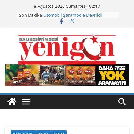
Skip
8 Ağustos 2026 Cumartesi, 02:17
to
Son Dakika
Otomobil Şarampole Devrildi
content
Büyükşehir’den Kepsut’a Yatırım
Ayvalık, Tarihi Gümrük Meydanı’na
Kavuştu
Burhaniye’de Ot Yangını
Havran Siyah İncirinde Hasat
Başladı