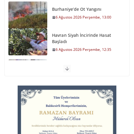
Burhaniye’de Ot Yangını
6 Ağustos 2026 Perşembe, 13:00
Havran Siyah İncirinde Hasat
Başladı
6 Ağustos 2026 Perşembe, 12:35
Otomobil Şarampole Devrildi
6 Ağustos 2026 Perşembe, 11:59
Balıkesirspor Sevdası İçin
Memleket Tek Yürek
6 Ağustos 2026 Perşembe, 11:51
Büyükşehir’den Kepsut’a Yatırım
6 Ağustos 2026 Perşembe, 16:43