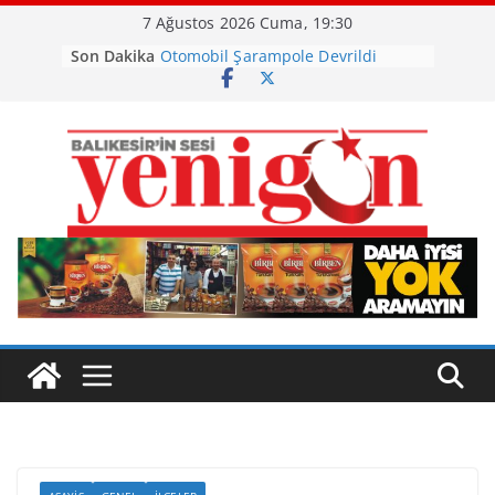
Skip
7 Ağustos 2026 Cuma, 19:30
to
Son Dakika
Otomobil Şarampole Devrildi
content
Büyükşehir’den Kepsut’a Yatırım
Ayvalık, Tarihi Gümrük Meydanı’na
Kavuştu
Burhaniye’de Ot Yangını
Havran Siyah İncirinde Hasat
Başladı