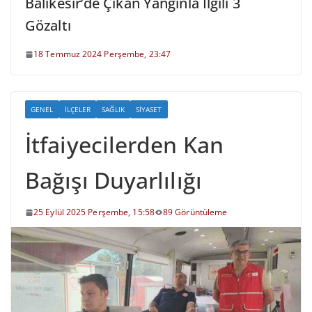
Balıkesir’de Çıkan Yangınla İlgili 3
Gözaltı
18 Temmuz 2024 Perşembe, 23:47
GENEL
İLÇELER
SAĞLIK
SIYASET
İtfaiyecilerden Kan
Bağışı Duyarlılığı
25 Eylül 2025 Perşembe, 15:58
89 Görüntüleme