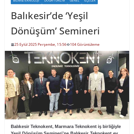
BILIM&TEKNOLOJI
DOĞA-TURIZM
GENEL
İLÇELER
Balıkesir’de ‘Yeşil
Dönüşüm’ Semineri
25 Eylül 2025 Perşembe, 15:56
104 Görüntüleme
Balıkesir Teknokent, Marmara Teknokent iş birliğiyle
Yeşil Dönüşüm Semineri’ne Balıkesir Teknokent ev