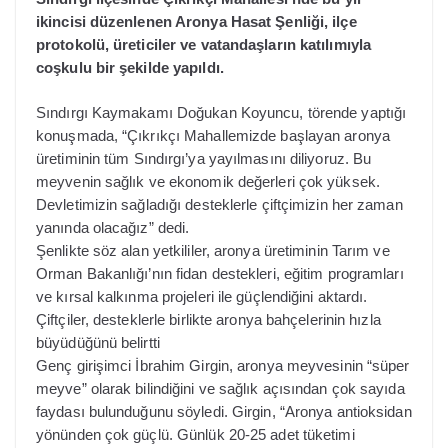
ikincisi düzenlenen Aronya Hasat Şenliği, ilçe
protokolü, üreticiler ve vatandaşların katılımıyla
coşkulu bir şekilde yapıldı.
Sındırgı Kaymakamı Doğukan Koyuncu, törende yaptığı
konuşmada, “Çıkrıkçı Mahallemizde başlayan aronya
üretiminin tüm Sındırgı’ya yayılmasını diliyoruz. Bu
meyvenin sağlık ve ekonomik değerleri çok yüksek.
Devletimizin sağladığı desteklerle çiftçimizin her zaman
yanında olacağız” dedi.
Şenlikte söz alan yetkililer, aronya üretiminin Tarım ve
Orman Bakanlığı’nın fidan destekleri, eğitim programları
ve kırsal kalkınma projeleri ile güçlendiğini aktardı.
Çiftçiler, desteklerle birlikte aronya bahçelerinin hızla
büyüdüğünü belirtti
Genç girişimci İbrahim Girgin, aronya meyvesinin “süper
meyve” olarak bilindiğini ve sağlık açısından çok sayıda
faydası bulunduğunu söyledi. Girgin, “Aronya antioksidan
yönünden çok güçlü. Günlük 20-25 adet tüketimi