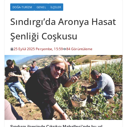
DOĞA-TURIZM
GENEL
İLÇELER
Sındırgı’da Aronya Hasat
Şenliği Coşkusu
25 Eylül 2025 Perşembe, 15:59
84 Görüntüleme
Sındırgı ilçesinde Çıkrıkçı Mahallesi’nde bu yıl