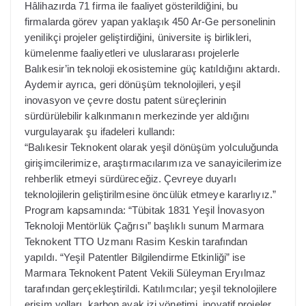
Hâlihazırda 71 firma ile faaliyet gösterildiğini, bu
firmalarda görev yapan yaklaşık 450 Ar-Ge personelinin
yenilikçi projeler geliştirdiğini, üniversite iş birlikleri,
kümelenme faaliyetleri ve uluslararası projelerle
Balıkesir’in teknoloji ekosistemine güç katıldığını aktardı.
Aydemir ayrıca, geri dönüşüm teknolojileri, yeşil
inovasyon ve çevre dostu patent süreçlerinin
sürdürülebilir kalkınmanın merkezinde yer aldığını
vurgulayarak şu ifadeleri kullandı:
“Balıkesir Teknokent olarak yeşil dönüşüm yolculuğunda
girişimcilerimize, araştırmacılarımıza ve sanayicilerimize
rehberlik etmeyi sürdüreceğiz. Çevreye duyarlı
teknolojilerin geliştirilmesine öncülük etmeye kararlıyız.”
Program kapsamında: “Tübitak 1831 Yeşil İnovasyon
Teknoloji Mentörlük Çağrısı” başlıklı sunum Marmara
Teknokent TTO Uzmanı Rasim Keskin tarafından
yapıldı. “Yeşil Patentler Bilgilendirme Etkinliği” ise
Marmara Teknokent Patent Vekili Süleyman Eryılmaz
tarafından gerçekleştirildi. Katılımcılar; yeşil teknolojilere
erişim yolları, karbon ayak izi yönetimi, inovatif projeler