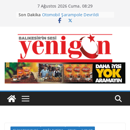
Skip
7 Ağustos 2026 Cuma, 08:29
to
Son Dakika
Otomobil Şarampole Devrildi
content
Büyükşehir’den Kepsut’a Yatırım
Ayvalık, Tarihi Gümrük Meydanı’na
Kavuştu
Burhaniye’de Ot Yangını
Havran Siyah İncirinde Hasat
Başladı