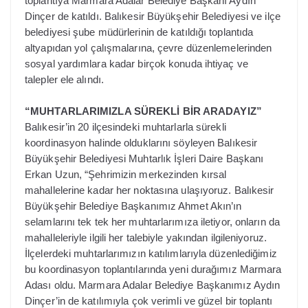
toplantıya Marmara Adalar Belediye Başkanı Aydın
Dinçer de katıldı. Balıkesir Büyükşehir Belediyesi ve ilçe
belediyesi şube müdürlerinin de katıldığı toplantıda
altyapıdan yol çalışmalarına, çevre düzenlemelerinden
sosyal yardımlara kadar birçok konuda ihtiyaç ve
talepler ele alındı.
“MUHTARLARIMIZLA SÜREKLİ BİR ARADAYIZ”
Balıkesir’in 20 ilçesindeki muhtarlarla sürekli
koordinasyon halinde olduklarını söyleyen Balıkesir
Büyükşehir Belediyesi Muhtarlık İşleri Daire Başkanı
Erkan Uzun, “Şehrimizin merkezinden kırsal
mahallelerine kadar her noktasına ulaşıyoruz. Balıkesir
Büyükşehir Belediye Başkanımız Ahmet Akın’ın
selamlarını tek tek her muhtarlarımıza iletiyor, onların da
mahalleleriyle ilgili her talebiyle yakından ilgileniyoruz.
İlçelerdeki muhtarlarımızın katılımlarıyla düzenlediğimiz
bu koordinasyon toplantılarında yeni durağımız Marmara
Adası oldu. Marmara Adalar Belediye Başkanımız Aydın
Dinçer’in de katılımıyla çok verimli ve güzel bir toplantı