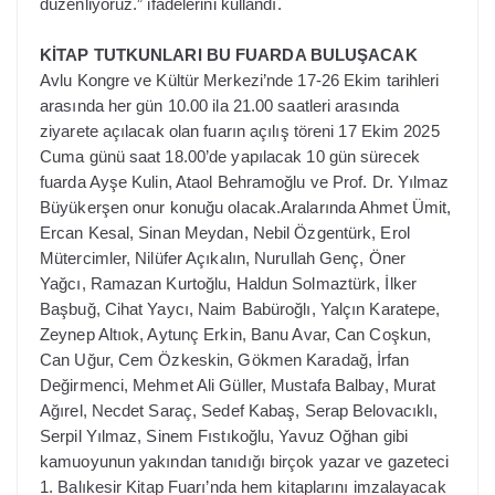
düzenliyoruz.” ifadelerini kullandı.
KİTAP TUTKUNLARI BU FUARDA BULUŞACAK
Avlu Kongre ve Kültür Merkezi’nde 17-26 Ekim tarihleri
arasında her gün 10.00 ila 21.00 saatleri arasında
ziyarete açılacak olan fuarın açılış töreni 17 Ekim 2025
Cuma günü saat 18.00’de yapılacak 10 gün sürecek
fuarda Ayşe Kulin, Ataol Behramoğlu ve Prof. Dr. Yılmaz
Büyükerşen onur konuğu olacak.Aralarında Ahmet Ümit,
Ercan Kesal, Sinan Meydan, Nebil Özgentürk, Erol
Mütercimler, Nilüfer Açıkalın, Nurullah Genç, Öner
Yağcı, Ramazan Kurtoğlu, Haldun Solmaztürk, İlker
Başbuğ, Cihat Yaycı, Naim Babüroğlı, Yalçın Karatepe,
Zeynep Altıok, Aytunç Erkin, Banu Avar, Can Coşkun,
Can Uğur, Cem Özkeskin, Gökmen Karadağ, İrfan
Değirmenci, Mehmet Ali Güller, Mustafa Balbay, Murat
Ağırel, Necdet Saraç, Sedef Kabaş, Serap Belovacıklı,
Serpil Yılmaz, Sinem Fıstıkoğlu, Yavuz Oğhan gibi
kamuoyunun yakından tanıdığı birçok yazar ve gazeteci
1. Balıkesir Kitap Fuarı’nda hem kitaplarını imzalayacak