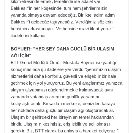
kilometresinde emek, temelinde ise adalet var.
Balıkesir’in her köşesinde, tüm hemşehrilerimizin
yanında olmaya devam edeceğiz. Birlikte, adım adım
Balıkesir’i geleceğe taşıyacağız. Verdiğimiz sözlerin
hepsinin arkasındayız. Ve hepsine mavi tik atıyoruz.”
ifadelerini kullandı.
BOYUER: “HER ŞEY DAHA GÜÇLÜ BİR ULAŞIM
AĞI İÇİN”
BTT Genel Müdürü Ömür Mustafa Boyuer ise yaptığı
konuşmasında şu ifadelere yer verdi: “Şehrimizin ulaşım
hizmetlerini daha konforlu, güvenli ve erişebilir bir hale
getirmek için yol yürüyoruz. Bu yeni araçlarımız yalnızca
ulaşım altyapımızı güçlendirmekle kalmayacak aynı
zamanda vatandaşlarımızın günlük yaşamını
kolaylaştıracak. Kırsaldan merkeze, denizden karaya
her noktada daha güçlü bir ulaşım ağı oluşturacaklar.
Ulaşım bir şehirdeki her bireyin en temel haklarından
biridir. Ulaşımın kesintisiz, erişilebilir ve adil olması
gerekir. Biz, BTT olarak bu anlayışla hareket ediyoruz.”