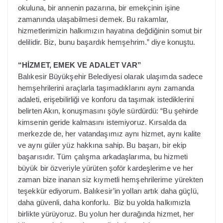
okuluna, bir annenin pazarına, bir emekçinin işine
zamanında ulaşabilmesi demek. Bu rakamlar,
hizmetlerimizin halkımızın hayatına değdiğinin somut bir
delilidir. Biz, bunu başardık hemşehrim.” diye konuştu.
“HİZMET, EMEK VE ADALET VAR”
Balıkesir Büyükşehir Belediyesi olarak ulaşımda sadece
hemşehrilerini araçlarla taşımadıklarını aynı zamanda
adaleti, erişebilirliği ve konforu da taşımak istediklerini
belirten Akın, konuşmasını şöyle sürdürdü: “Bu şehirde
kimsenin geride kalmasını istemiyoruz. Kırsalda da
merkezde de, her vatandaşımız aynı hizmet, aynı kalite
ve aynı güler yüz hakkına sahip. Bu başarı, bir ekip
başarısıdır. Tüm çalışma arkadaşlarıma, bu hizmeti
büyük bir özveriyle yürüten şoför kardeşlerime ve her
zaman bize inanan siz kıymetli hemşehrilerime yürekten
teşekkür ediyorum. Balıkesir’in yolları artık daha güçlü,
daha güvenli, daha konforlu. Biz bu yolda halkımızla
birlikte yürüyoruz. Bu yolun her durağında hizmet, her