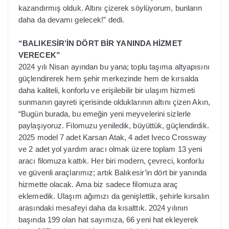
kazandırmış olduk. Altını çizerek söylüyorum, bunların
daha da devamı gelecek!” dedi.
“BALIKESİR’İN DÖRT BİR YANINDA HİZMET
VERECEK”
2024 yılı Nisan ayından bu yana; toplu taşıma altyapısını
güçlendirerek hem şehir merkezinde hem de kırsalda
daha kaliteli, konforlu ve erişilebilir bir ulaşım hizmeti
sunmanın gayreti içerisinde olduklarının altını çizen Akın,
“Bugün burada, bu emeğin yeni meyvelerini sizlerle
paylaşıyoruz. Filomuzu yeniledik, büyüttük, güçlendirdik.
2025 model 7 adet Karsan Atak, 4 adet Iveco Crossway
ve 2 adet yol yardım aracı olmak üzere toplam 13 yeni
aracı filomuza kattık. Her biri modern, çevreci, konforlu
ve güvenli araçlarımız; artık Balıkesir’in dört bir yanında
hizmette olacak. Ama biz sadece filomuza araç
eklemedik. Ulaşım ağımızı da genişlettik, şehirle kırsalın
arasındaki mesafeyi daha da kısalttık. 2024 yılının
başında 199 olan hat sayımıza, 66 yeni hat ekleyerek