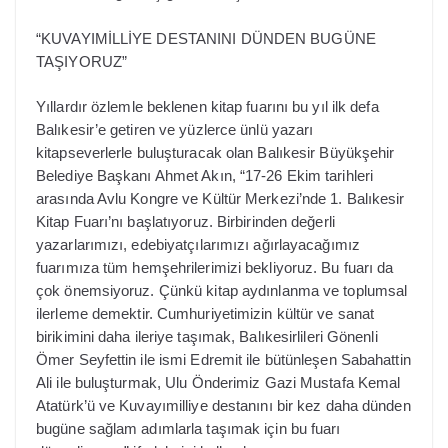
“KUVAYIMİLLİYE DESTANINI DÜNDEN BUGÜNE
TAŞIYORUZ”
Yıllardır özlemle beklenen kitap fuarını bu yıl ilk defa
Balıkesir’e getiren ve yüzlerce ünlü yazarı
kitapseverlerle buluşturacak olan Balıkesir Büyükşehir
Belediye Başkanı Ahmet Akın, “17-26 Ekim tarihleri
arasında Avlu Kongre ve Kültür Merkezi’nde 1. Balıkesir
Kitap Fuarı’nı başlatıyoruz. Birbirinden değerli
yazarlarımızı, edebiyatçılarımızı ağırlayacağımız
fuarımıza tüm hemşehrilerimizi bekliyoruz. Bu fuarı da
çok önemsiyoruz. Çünkü kitap aydınlanma ve toplumsal
ilerleme demektir. Cumhuriyetimizin kültür ve sanat
birikimini daha ileriye taşımak, Balıkesirlileri Gönenli
Ömer Seyfettin ile ismi Edremit ile bütünleşen Sabahattin
Ali ile buluşturmak, Ulu Önderimiz Gazi Mustafa Kemal
Atatürk’ü ve Kuvayımilliye destanını bir kez daha dünden
bugüne sağlam adımlarla taşımak için bu fuarı