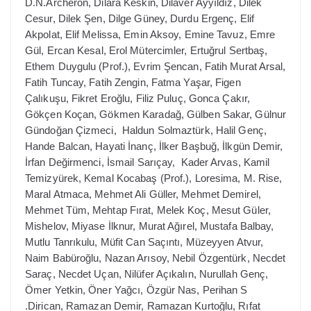
D.N.Archeron, Dilara Keskin, Dilaver Ayyıldız, Dilek
Cesur, Dilek Şen, Dilge Güney, Durdu Ergenç, Elif
Akpolat, Elif Melissa, Emin Aksoy, Emine Tavuz, Emre
Gül, Ercan Kesal, Erol Mütercimler, Ertuğrul Sertbaş,
Ethem Duygulu (Prof.), Evrim Şencan, Fatih Murat Arsal,
Fatih Tuncay, Fatih Zengin, Fatma Yaşar, Figen
Çalıkuşu, Fikret Eroğlu, Filiz Puluç, Gonca Çakır,
Gökçen Koçan, Gökmen Karadağ, Gülben Sakar, Gülnur
Gündoğan Çizmeci, Haldun Solmaztürk, Halil Genç,
Hande Balcan, Hayati İnanç, İlker Başbuğ, İlkgün Demir,
İrfan Değirmenci, İsmail Sarıçay, Kader Arvas, Kamil
Temizyürek, Kemal Kocabaş (Prof.), Loresima, M. Rise,
Maral Atmaca, Mehmet Ali Güller, Mehmet Demirel,
Mehmet Tüm, Mehtap Fırat, Melek Koç, Mesut Güler,
Mishelov, Miyase İlknur, Murat Ağırel, Mustafa Balbay,
Mutlu Tanrıkulu, Müfit Can Saçıntı, Müzeyyen Atvur,
Naim Babüroğlu, Nazan Arısoy, Nebil Özgentürk, Necdet
Saraç, Necdet Uçan, Nilüfer Açıkalın, Nurullah Genç,
Ömer Yetkin, Öner Yağcı, Özgür Nas, Perihan S
.Dirican, Ramazan Demir, Ramazan Kurtoğlu, Rıfat