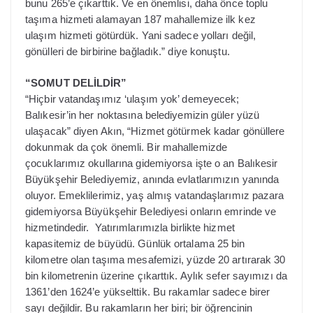
bunu 265’e çıkarttık. Ve en önemlisi, daha önce toplu
taşıma hizmeti alamayan 187 mahallemize ilk kez
ulaşım hizmeti götürdük. Yani sadece yolları değil,
gönülleri de birbirine bağladık.” diye konuştu.
“SOMUT DELİLDİR”
“Hiçbir vatandaşımız ‘ulaşım yok’ demeyecek;
Balıkesir’in her noktasına belediyemizin güler yüzü
ulaşacak” diyen Akın, “Hizmet götürmek kadar gönüllere
dokunmak da çok önemli. Bir mahallemizde
çocuklarımız okullarına gidemiyorsa işte o an Balıkesir
Büyükşehir Belediyemiz, anında evlatlarımızın yanında
oluyor. Emeklilerimiz, yaş almış vatandaşlarımız pazara
gidemiyorsa Büyükşehir Belediyesi onların emrinde ve
hizmetindedir. Yatırımlarımızla birlikte hizmet
kapasitemiz de büyüdü. Günlük ortalama 25 bin
kilometre olan taşıma mesafemizi, yüzde 20 artırarak 30
bin kilometrenin üzerine çıkarttık. Aylık sefer sayımızı da
1361’den 1624’e yükselttik. Bu rakamlar sadece birer
sayı değildir. Bu rakamların her biri; bir öğrencinin