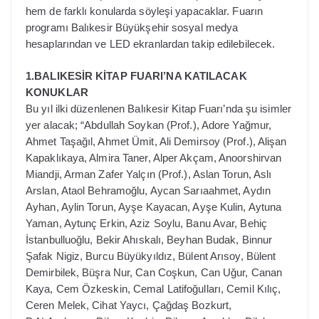
hem de farklı konularda söyleşi yapacaklar. Fuarın
programı Balıkesir Büyükşehir sosyal medya
hesaplarından ve LED ekranlardan takip edilebilecek.
1.BALIKESİR KİTAP FUARI’NA KATILACAK
KONUKLAR
Bu yıl ilki düzenlenen Balıkesir Kitap Fuarı’nda şu isimler
yer alacak; “Abdullah Soykan (Prof.), Adore Yağmur,
Ahmet Taşağıl, Ahmet Ümit, Ali Demirsoy (Prof.), Alişan
Kapaklıkaya, Almira Taner, Alper Akçam, Anoorshirvan
Miandji, Arman Zafer Yalçın (Prof.), Aslan Torun, Aslı
Arslan, Ataol Behramoğlu, Aycan Sarıaahmet, Aydın
Ayhan, Aylin Torun, Ayşe Kayacan, Ayşe Kulin, Aytuna
Yaman, Aytunç Erkin, Aziz Soylu, Banu Avar, Behiç
İstanbulluoğlu, Bekir Ahıskalı, Beyhan Budak, Binnur
Şafak Nigiz, Burcu Büyükyıldız, Bülent Arısoy, Bülent
Demirbilek, Büşra Nur, Can Coşkun, Can Uğur, Canan
Kaya, Cem Özkeskin, Cemal Latifoğulları, Cemil Kılıç,
Ceren Melek, Cihat Yaycı, Çağdaş Bozkurt,