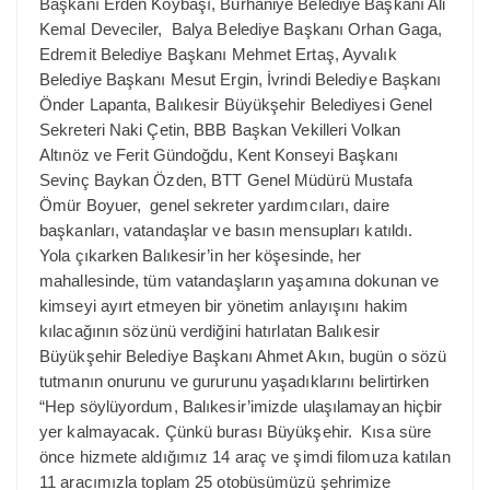
Başkanı Erden Köybaşı, Burhaniye Belediye Başkanı Ali
Kemal Deveciler, Balya Belediye Başkanı Orhan Gaga,
Edremit Belediye Başkanı Mehmet Ertaş, Ayvalık
Belediye Başkanı Mesut Ergin, İvrindi Belediye Başkanı
Önder Lapanta, Balıkesir Büyükşehir Belediyesi Genel
Sekreteri Naki Çetin, BBB Başkan Vekilleri Volkan
Altınöz ve Ferit Gündoğdu, Kent Konseyi Başkanı
Sevinç Baykan Özden, BTT Genel Müdürü Mustafa
Ömür Boyuer, genel sekreter yardımcıları, daire
başkanları, vatandaşlar ve basın mensupları katıldı.
Yola çıkarken Balıkesir’in her köşesinde, her
mahallesinde, tüm vatandaşların yaşamına dokunan ve
kimseyi ayırt etmeyen bir yönetim anlayışını hakim
kılacağının sözünü verdiğini hatırlatan Balıkesir
Büyükşehir Belediye Başkanı Ahmet Akın, bugün o sözü
tutmanın onurunu ve gururunu yaşadıklarını belirtirken
“Hep söylüyordum, Balıkesir’imizde ulaşılamayan hiçbir
yer kalmayacak. Çünkü burası Büyükşehir. Kısa süre
önce hizmete aldığımız 14 araç ve şimdi filomuza katılan
11 aracımızla toplam 25 otobüsümüzü şehrimize