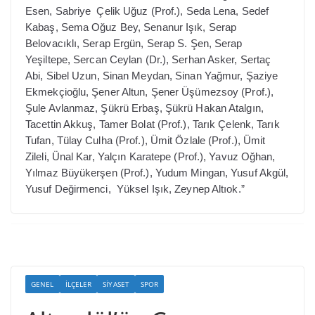
Esen, Sabriye Çelik Uğuz (Prof.), Seda Lena, Sedef
Kabaş, Sema Oğuz Bey, Senanur Işık, Serap
Belovacıklı, Serap Ergün, Serap S. Şen, Serap
Yeşiltepe, Sercan Ceylan (Dr.), Serhan Asker, Sertaç
Abi, Sibel Uzun, Sinan Meydan, Sinan Yağmur, Şaziye
Ekmekçioğlu, Şener Altun, Şener Üşümezsoy (Prof.),
Şule Avlanmaz, Şükrü Erbaş, Şükrü Hakan Atalgın,
Tacettin Akkuş, Tamer Bolat (Prof.), Tarık Çelenk, Tarık
Tufan, Tülay Culha (Prof.), Ümit Özlale (Prof.), Ümit
Zileli, Ünal Kar, Yalçın Karatepe (Prof.), Yavuz Oğhan,
Yılmaz Büyükerşen (Prof.), Yudum Mingan, Yusuf Akgül,
Yusuf Değirmenci, Yüksel Işık, Zeynep Altıok.”
GENEL
İLÇELER
SIYASET
SPOR