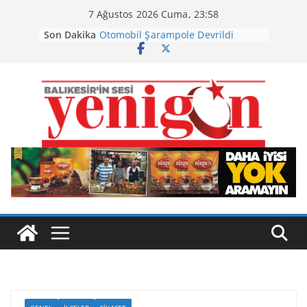
Skip
7 Ağustos 2026 Cuma, 23:58
Havran Siyah İncirinde Hasat
to
Son Dakika
Başladı
content
Otomobil Şarampole Devrildi
Büyükşehir’den Kepsut’a Yatırım
Ayvalık, Tarihi Gümrük Meydanı’na
Kavuştu
Burhaniye’de Ot Yangını