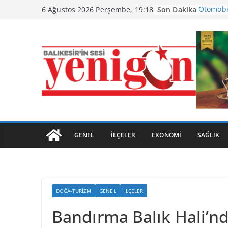
Skip
Son Dakika
Otomobi
6 Ağustos 2026 Perşembe, 19:18
to
Büyükşeh
content
Ayvalık,
Kavuştu
Burhaniy
Havran S
Başladı
GENEL
İLÇELER
EKONOMI
SAĞLIK
DOĞA-TURIZM
GENEL
İLÇELER
Bandırma Balık Hali’nd