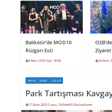
Balıkesir’de MOD10
OSB’de 
Rüzgarı Esti
Ziyaret
4 Mart 2025 Salı, 18:06
24 Ekim 
ASAYIŞ
GENEL
İLÇELER
Park Tartışması Kavga
17 Ekim 2025 Cuma, 18:04
90 Görüntüleme