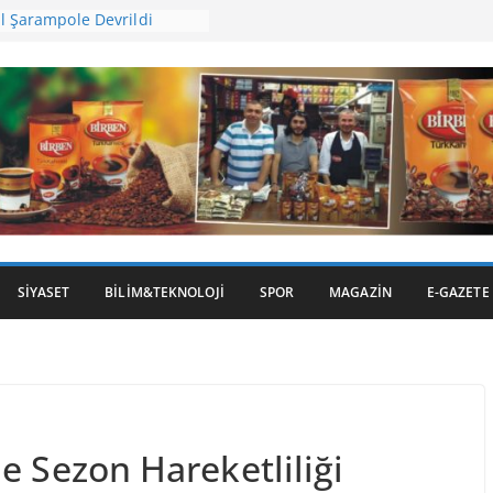
l Şarampole Devrildi
ir’den Kepsut’a Yatırım
 Tarihi Gümrük Meydanı’na
e’de Ot Yangını
iyah İncirinde Hasat
SIYASET
BILIM&TEKNOLOJI
SPOR
MAGAZIN
E-GAZETE
e Sezon Hareketliliği