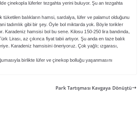
lde çinekopla lüferler tezgahta yerini buluyor. Şu an tezgahta
 tüketilen balıkların hamsi, sardalya, lüfer ve palamut olduğunu
ni tadımlık gibi bir şey. Öyle bol miktarda yok. Böyle torikler
or. Karadeniz hamsisi bol bu sene. Kilosu 150-250 lira bandında,
k Lirası, az çıkınca fiyat tabii artıyor. Şu anda en taze balık
riye. Karadeniz hamsisini öneriyoruz. Çok yağlı; ızgarası,
oğumasıyla birlikte lüfer ve çinekop bolluğu yaşanmasını
Park Tartışması Kavgaya Dönüştü