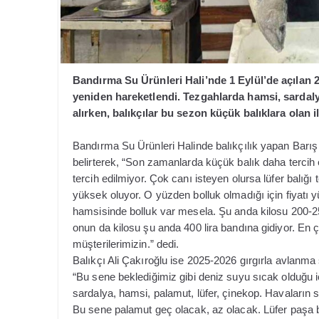
Bandırma Su Ürünleri Hali’nde 1 Eylül’de açılan
yeniden hareketlendi. Tezgahlarda hamsi, sardalya,
alırken, balıkçılar bu sezon küçük balıklara olan ilg
Bandırma Su Ürünleri Halinde balıkçılık yapan Barış Y
belirterek, “Son zamanlarda küçük balık daha tercih ed
tercih edilmiyor. Çok canı isteyen olursa lüfer balığı te
yüksek oluyor. O yüzden bolluk olmadığı için fiyatı 
hamsisinde bolluk var mesela. Şu anda kilosu 200-250
onun da kilosu şu anda 400 lira bandına gidiyor. En 
müşterilerimizin.” dedi.
Balıkçı Ali Çakıroğlu ise 2025-2026 gırgırla avlanma
“Bu sene beklediğimiz gibi deniz suyu sıcak olduğu için
sardalya, hamsi, palamut, lüfer, çinekop. Havaların 
Bu sene palamut geç olacak, az olacak. Lüfer paşa balı