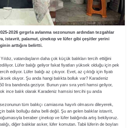
 2025-2026 gırgırla avlanma sezonunun ardından tezgahlar
 istavrit, palamut, çinekop ve lüfer gibi çeşitler yerini
inin arttığını belirtti.
ıldız, vatandaşların daha çok küçük balıkları tercih ettiğini
iliyor. Lüfer balığı geliyor fakat fiyatları yüksek olduğu için pek
rcih ediyor. Lüfer balığı az çıkıyor. Evet, az çıktığı için fiyatı
yüksek oluyor. Şu anda hangi balıkta bolluk var? Karadeniz
 lira bandında geziyor. Bunun yanı sıra yerli hamsi geliyor,
çok ince balık olarak Karadeniz hamsisi tercihi şu anda
 sezonunun tüm balıkçı camiasına hayırlı olmasını dileyerek,
 balık bolluğu daha belli değil. Şu an gelen balıklar istavrit,
soğumasıyla beraber çinekop ve lüfer balığında artış bekliyoruz.
ğı, diğer balıklar asker, lüfer komutan. Tabii lüferin de boyları