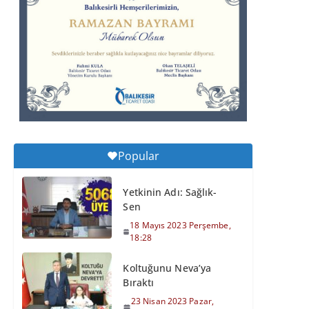
Perşembe, 11:59
Balıkesirspor Sevdası
İçin Memleket Tek
Yürek
6 Ağustos 2026
Perşembe, 11:51
Büyükşehir’den
Popular
Kepsut’a Yatırım
6 Ağustos 2026
Yetkinin Adı: Sağlık-
Perşembe, 16:43
Sen
18 Mayıs 2023 Perşembe,
18:28
Koltuğunu Neva’ya
Bıraktı
23 Nisan 2023 Pazar,