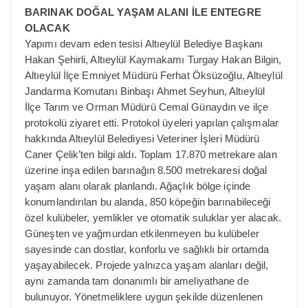
BARINAK DOĞAL YAŞAM ALANI İLE ENTEGRE
OLACAK
Yapımı devam eden tesisi Altıeylül Belediye Başkanı
Hakan Şehirli, Altıeylül Kaymakamı Turgay Hakan Bilgin,
Altıeylül İlçe Emniyet Müdürü Ferhat Öksüzoğlu, Altıeylül
Jandarma Komutanı Binbaşı Ahmet Seyhun, Altıeylül
İlçe Tarım ve Orman Müdürü Cemal Günaydın ve ilçe
protokolü ziyaret etti. Protokol üyeleri yapılan çalışmalar
hakkında Altıeylül Belediyesi Veteriner İşleri Müdürü
Caner Çelik’ten bilgi aldı. Toplam 17.870 metrekare alan
üzerine inşa edilen barınağın 8.500 metrekaresi doğal
yaşam alanı olarak planlandı. Ağaçlık bölge içinde
konumlandırılan bu alanda, 850 köpeğin barınabileceği
özel kulübeler, yemlikler ve otomatik suluklar yer alacak.
Güneşten ve yağmurdan etkilenmeyen bu kulübeler
sayesinde can dostlar, konforlu ve sağlıklı bir ortamda
yaşayabilecek. Projede yalnızca yaşam alanları değil,
aynı zamanda tam donanımlı bir ameliyathane de
bulunuyor. Yönetmeliklere uygun şekilde düzenlenen