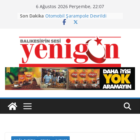
Skip
6 Ağustos 2026 Perşembe, 22:07
to
Son Dakika
Otomobil Şarampole Devrildi
content
Büyükşehir’den Kepsut’a Yatırım
Ayvalık, Tarihi Gümrük Meydanı’na
Kavuştu
Burhaniye’de Ot Yangını
Havran Siyah İncirinde Hasat
Başladı