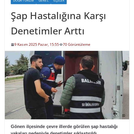
DOĞA-TURIZM
GENEL
İLÇELER
Şap Hastalığına Karşı
Denetimler Arttı
9 Kasım 2025 Pazar, 15:55
70 Görüntüleme
Gönen ilçesinde çevre illerde görülen şap hastalığı
vakaları nedeniyle denetimler sıklaştırıldı.