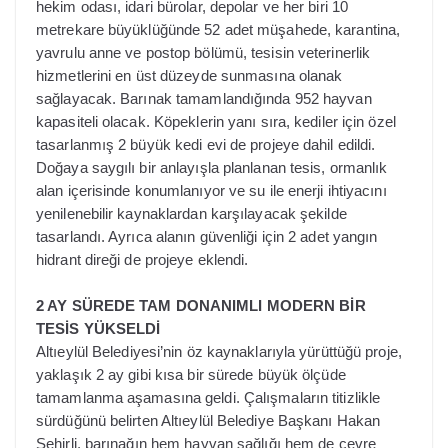
hekim odası, idari bürolar, depolar ve her biri 10
metrekare büyüklüğünde 52 adet müşahede, karantina,
yavrulu anne ve postop bölümü, tesisin veterinerlik
hizmetlerini en üst düzeyde sunmasına olanak
sağlayacak. Barınak tamamlandığında 952 hayvan
kapasiteli olacak. Köpeklerin yanı sıra, kediler için özel
tasarlanmış 2 büyük kedi evi de projeye dahil edildi.
Doğaya saygılı bir anlayışla planlanan tesis, ormanlık
alan içerisinde konumlanıyor ve su ile enerji ihtiyacını
yenilenebilir kaynaklardan karşılayacak şekilde
tasarlandı. Ayrıca alanın güvenliği için 2 adet yangın
hidrant direği de projeye eklendi.
2 AY SÜREDE TAM DONANIMLI MODERN BİR
TESİS YÜKSELDİ
Altıeylül Belediyesi’nin öz kaynaklarıyla yürüttüğü proje,
yaklaşık 2 ay gibi kısa bir sürede büyük ölçüde
tamamlanma aşamasına geldi. Çalışmaların titizlikle
sürdüğünü belirten Altıeylül Belediye Başkanı Hakan
Şehirli, barınağın hem hayvan sağlığı hem de çevre