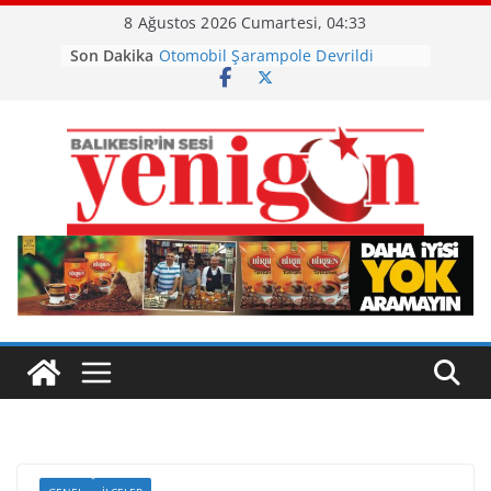
Skip
8 Ağustos 2026 Cumartesi, 04:33
to
Son Dakika
Otomobil Şarampole Devrildi
content
Büyükşehir’den Kepsut’a Yatırım
Ayvalık, Tarihi Gümrük Meydanı’na
Kavuştu
Burhaniye’de Ot Yangını
Havran Siyah İncirinde Hasat
Başladı