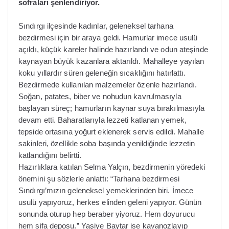
sofraları şenlendiriyor.
Sındırgı ilçesinde kadınlar, geleneksel tarhana
bezdirmesi için bir araya geldi. Hamurlar imece usulü
açıldı, küçük kareler halinde hazırlandı ve odun ateşinde
kaynayan büyük kazanlara aktarıldı. Mahalleye yayılan
koku yıllardır süren geleneğin sıcaklığını hatırlattı.
Bezdirmede kullanılan malzemeler özenle hazırlandı.
Soğan, patates, biber ve nohudun kavrulmasıyla
başlayan süreç; hamurların kaynar suya bırakılmasıyla
devam etti. Baharatlarıyla lezzeti katlanan yemek,
tepside ortasına yoğurt eklenerek servis edildi. Mahalle
sakinleri, özellikle soba başında yenildiğinde lezzetin
katlandığını belirtti.
Hazırlıklara katılan Selma Yalçın, bezdirmenin yöredeki
önemini şu sözlerle anlattı:
“Tarhana bezdirmesi
Sındırgı’mızın geleneksel yemeklerinden biri. İmece
usulü yapıyoruz, herkes elinden geleni yapıyor. Günün
sonunda oturup hep beraber yiyoruz. Hem doyurucu
hem şifa deposu.”
Yaşiye Baytar ise kavanozlayıp