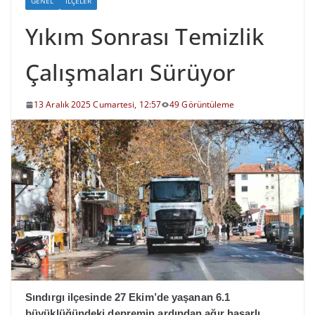
GENEL
İLÇELER
Yıkım Sonrası Temizlik
Çalışmaları Sürüyor
13 Aralık 2025 Cumartesi, 12:57
49 Görüntüleme
Sındırgı ilçesinde 27 Ekim’de yaşanan 6.1
büyüklüğündeki depremin ardından ağır hasarlı