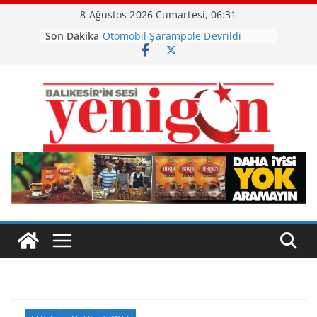
Skip
8 Ağustos 2026 Cumartesi, 06:31
to
Son Dakika
Otomobil Şarampole Devrildi
content
Büyükşehir’den Kepsut’a Yatırım
Ayvalık, Tarihi Gümrük Meydanı’na
Kavuştu
Burhaniye’de Ot Yangını
Havran Siyah İncirinde Hasat
Başladı