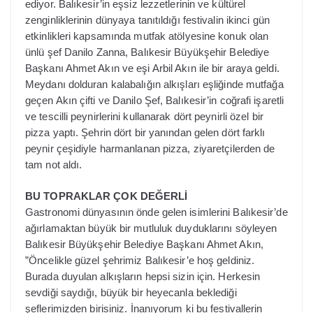
ediyor. Balıkesir’in eşsiz lezzetlerinin ve kültürel
zenginliklerinin dünyaya tanıtıldığı festivalin ikinci gün
etkinlikleri kapsamında mutfak atölyesine konuk olan
ünlü şef Danilo Zanna, Balıkesir Büyükşehir Belediye
Başkanı Ahmet Akın ve eşi Arbil Akın ile bir araya geldi.
Meydanı dolduran kalabalığın alkışları eşliğinde mutfağa
geçen Akın çifti ve Danilo Şef, Balıkesir’in coğrafi işaretli
ve tescilli peynirlerini kullanarak dört peynirli özel bir
pizza yaptı. Şehrin dört bir yanından gelen dört farklı
peynir çeşidiyle harmanlanan pizza, ziyaretçilerden de
tam not aldı.
BU TOPRAKLAR ÇOK DEĞERLİ
Gastronomi dünyasının önde gelen isimlerini Balıkesir’de
ağırlamaktan büyük bir mutluluk duyduklarını söyleyen
Balıkesir Büyükşehir Belediye Başkanı Ahmet Akın,
”Öncelikle güzel şehrimiz Balıkesir’e hoş geldiniz.
Burada duyulan alkışların hepsi sizin için. Herkesin
sevdiği saydığı, büyük bir heyecanla beklediği
şeflerimizden birisiniz. İnanıyorum ki bu festivallerin