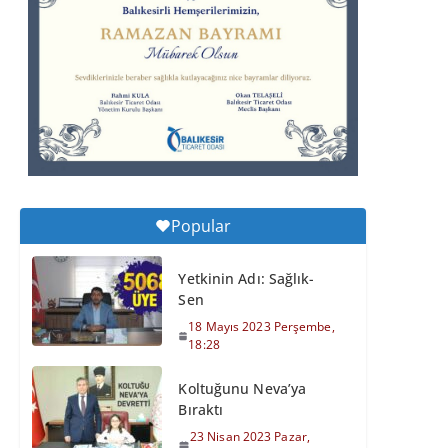
Perşembe, 11:59
Balıkesirspor Sevdası
İçin Memleket Tek
Yürek
6 Ağustos 2026
Perşembe, 11:51
Büyükşehir’den
Popular
Kepsut’a Yatırım
6 Ağustos 2026
Yetkinin Adı: Sağlık-
Perşembe, 16:43
Sen
18 Mayıs 2023 Perşembe,
18:28
Koltuğunu Neva’ya
Bıraktı
23 Nisan 2023 Pazar,