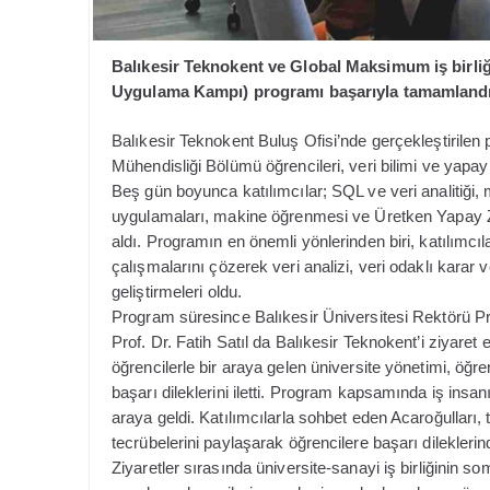
Balıkesir Teknokent ve Global Maksimum iş birl
Uygulama Kampı) programı başarıyla tamamlandı
Balıkesir Teknokent Buluş Ofisi’nde gerçekleştirilen
Mühendisliği Bölümü öğrencileri, veri bilimi ve yapa
Beş gün boyunca katılımcılar; SQL ve veri analitiği, m
uygulamaları, makine öğrenmesi ve Üretken Yapay Zek
aldı. Programın en önemli yönlerinden biri, katılımcı
çalışmalarını çözerek veri analizi, veri odaklı kara
geliştirmeleri oldu.
Program süresince Balıkesir Üniversitesi Rektörü Pro
Prof. Dr. Fatih Satıl da Balıkesir Teknokent’i ziyaret 
öğrencilerle bir araya gelen üniversite yönetimi, öğren
başarı dileklerini iletti. Program kapsamında iş insa
araya geldi. Katılımcılarla sohbet eden Acaroğulları, t
tecrübelerini paylaşarak öğrencilere başarı dilekleri
Ziyaretler sırasında üniversite-sanayi iş birliğinin s