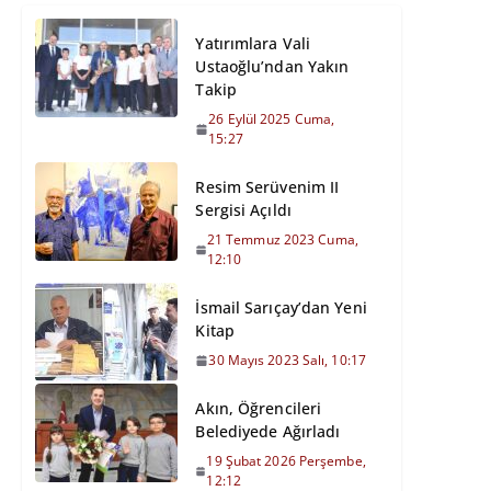
Yatırımlara Vali
Ustaoğlu’ndan Yakın
Takip
26 Eylül 2025 Cuma,
15:27
Resim Serüvenim II
Sergisi Açıldı
21 Temmuz 2023 Cuma,
12:10
İsmail Sarıçay’dan Yeni
Kitap
30 Mayıs 2023 Salı, 10:17
Akın, Öğrencileri
Belediyede Ağırladı
19 Şubat 2026 Perşembe,
12:12