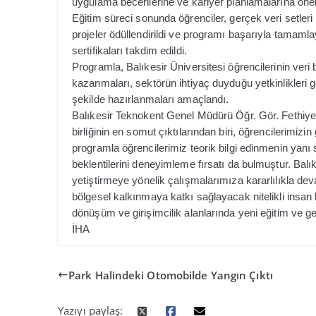
uygulama becerilerine ve kariyer planlamalarına öne
Eğitim süreci sonunda öğrenciler, gerçek veri setleri ü
projeler ödüllendirildi ve programı başarıyla tamamla
sertifikaları takdim edildi.
Programla, Balıkesir Üniversitesi öğrencilerinin ver
kazanmaları, sektörün ihtiyaç duyduğu yetkinlikleri g
şekilde hazırlanmaları amaçlandı.
Balıkesir Teknokent Genel Müdürü Öğr. Gör. Fethiye
birliğinin en somut çıktılarından biri, öğrencilerimizi
programla öğrencilerimiz teorik bilgi edinmenin yanı 
beklentilerini deneyimleme fırsatı da bulmuştur. Balık
yetiştirmeye yönelik çalışmalarımıza kararlılıkla deva
bölgesel kalkınmaya katkı sağlayacak nitelikli insan k
dönüşüm ve girişimcilik alanlarında yeni
eğitim ve g
İHA
Park Halindeki Otomobilde Yangın Çıktı
Yazıyı paylaş: