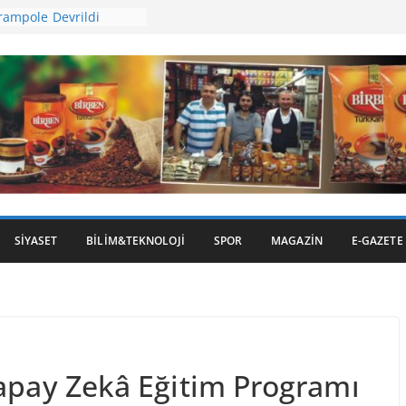
rampole Devrildi
en Kepsut’a Yatırım
ihi Gümrük Meydanı’na
 Ot Yangını
 İncirinde Hasat
SIYASET
BILIM&TEKNOLOJI
SPOR
MAGAZIN
E-GAZETE
Yapay Zekâ Eğitim Programı