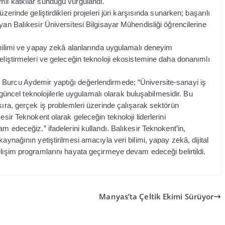
mli katkılar sunduğu vurgulandı.
zerinde geliştirdikleri projeleri jüri karşısında sunarken; başarılı
yan Balıkesir Üniversitesi Bilgisayar Mühendisliği öğrencilerine
i bilimi ve yapay zekâ alanlarında uygulamalı deneyim
eliştirmeleri ve geleceğin teknoloji ekosistemine daha donanımlı
 Burcu Aydemir yaptığı değerlendirmede; “Üniversite-sanayi iş
n güncel teknolojilerle uygulamalı olarak buluşabilmesidir. Bu
sıra, gerçek iş problemleri üzerinde çalışarak sektörün
esir Teknokent olarak geleceğin teknoloji liderlerini
m edeceğiz.” ifadelerini kullandı. Balıkesir Teknokent’in,
aynağının yetiştirilmesi amacıyla veri bilimi, yapay zekâ, dijital
elişim programlarını hayata geçirmeye devam edeceği belirtildi.
Manyas’ta Çeltik Ekimi Sürüyor