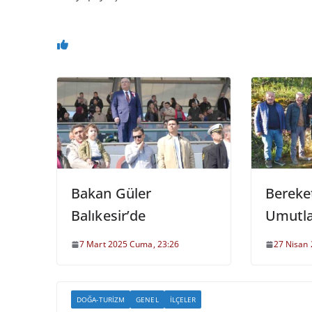
Bakan Güler
Bereke
Balıkesir’de
Umutlar
7 Mart 2025 Cuma, 23:26
27 Nisan 
DOĞA-TURIZM
GENEL
İLÇELER