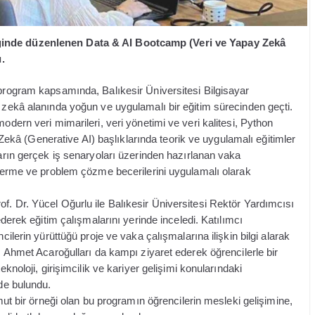
iğinde düzenlenen Data & AI Bootcamp (Veri ve Yapay Zekâ
.
 program kapsamında, Balıkesir Üniversitesi Bilgisayar
y zekâ alanında yoğun ve uygulamalı bir eğitim sürecinden geçti.
odern veri mimarileri, veri yönetimi ve veri kalitesi, Python
â (Generative AI) başlıklarında teorik ve uygulamalı eğitimler
ların gerçek iş senaryoları üzerinden hazırlanan vaka
r verme ve problem çözme becerilerini uygulamalı olarak
f. Dr. Yücel Oğurlu ile Balıkesir Üniversitesi Rektör Yardımcısı
ederek eğitim çalışmalarını yerinde inceledi. Katılımcı
cilerin yürüttüğü proje ve vaka çalışmalarına ilişkin bilgi alarak
nı Ahmet Acaroğulları da kampı ziyaret ederek öğrencilerle bir
eknoloji, girişimcilik ve kariyer gelişimi konularındaki
nde bulundu.
omut bir örneği olan bu programın öğrencilerin mesleki gelişimine,