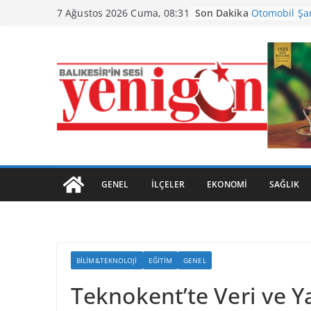
Skip
Son Dakika
Otomobil Şa
7 Ağustos 2026 Cuma, 08:31
to
Büyükşehir’d
content
Ayvalık, Tar
Kavuştu
Burhaniye’de
Havran Siyah
Başladı
GENEL
İLÇELER
EKONOMI
SAĞLIK
BILIM&TEKNOLOJI
EĞITIM
GENEL
Teknokent’te Veri ve 