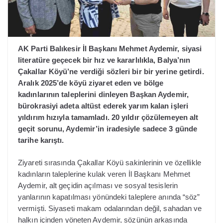
AK Parti Balıkesir İl Başkanı Mehmet Aydemir, siyasi
literatüre geçecek bir hız ve kararlılıkla, Balya’nın
Çakallar Köyü’ne verdiği sözleri bir bir yerine getirdi.
Aralık 2025’de köyü ziyaret eden ve bölge
kadınlarının taleplerini dinleyen Başkan Aydemir,
bürokrasiyi adeta altüst ederek yarım kalan işleri
yıldırım hızıyla tamamladı. 20 yıldır çözülemeyen alt
geçit sorunu, Aydemir’in iradesiyle sadece 3 günde
tarihe karıştı.
Ziyareti sırasında Çakallar Köyü sakinlerinin ve özellikle
kadınların taleplerine kulak veren İl Başkanı Mehmet
Aydemir, alt geçidin açılması ve sosyal tesislerin
yanlarının kapatılması yönündeki taleplere anında “söz”
vermişti. Siyaseti makam odalarından değil, sahadan ve
halkın içinden yöneten Aydemir, sözünün arkasında