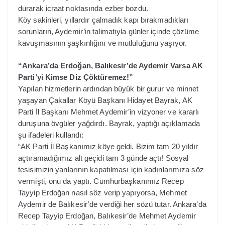
durarak icraat noktasında ezber bozdu.
Köy sakinleri, yıllardır çalmadık kapı bırakmadıkları
sorunların, Aydemir’in talimatıyla günler içinde çözüme
kavuşmasının şaşkınlığını ve mutluluğunu yaşıyor.
“Ankara’da Erdoğan, Balıkesir’de Aydemir Varsa AK
Parti’yi Kimse Diz Çöktüremez!”
Yapılan hizmetlerin ardından büyük bir gurur ve minnet
yaşayan Çakallar Köyü Başkanı Hidayet Bayrak, AK
Parti İl Başkanı Mehmet Aydemir’in vizyoner ve kararlı
duruşuna övgüler yağdırdı. Bayrak, yaptığı açıklamada
şu ifadeleri kullandı:
“AK Parti İl Başkanımız köye geldi. Bizim tam 20 yıldır
açtıramadığımız alt geçidi tam 3 günde açtı! Sosyal
tesisimizin yanlarının kapatılması için kadınlarımıza söz
vermişti, onu da yaptı. Cumhurbaşkanımız Recep
Tayyip Erdoğan nasıl söz verip yapıyorsa, Mehmet
Aydemir de Balıkesir’de verdiği her sözü tutar. Ankara’da
Recep Tayyip Erdoğan, Balıkesir’de Mehmet Aydemir