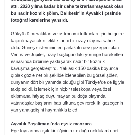
attı. 2028 yılına kadar bir daha tekrarlanmayacak olan
bu nadir kozmik şölen, Balıkesir’in Ayvalık ilçesinde
fotoğraf karelerine yansıdı.
Gökyüzü meraklıları ve astronomi tutkunları için bu gece
kaçırılmayacak nitelikte tarihi bir uzay olayına sahne
oldu. Güneş sisteminin en parlak iki dev gezegeni olan
Venüs ve Jüpiter, uzay boşluğundaki yörünge hareketleri
esnasında birbirine yaklaşarak nadir bir kozmik
kavuşma gerçekleştirdi. Yaklaşık 150 dakika boyunca
çıplak gözle net bir şekilde izlenebilen bu görsel şölen,
dünyanın dört bir yanında olduğu gibi Türkiye’de de ilgiyle
takip edildi. İzlemek için hiçbir teleskopa veya özel
ekipmana ihtiyaç duyulmayan bu doğa olayında,
vatandaşlar başlarını batı ufkuna çevirerek iki gezegenin
yan yana gelişini hayranlıkla izledi.
Ayvalık Paşalimanı’nda eşsiz manzara
Ege kıyılarında ışık kirliliğinin az olduğu noktalarda net