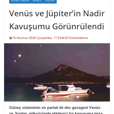
DOĞA-TURIZM
GENEL
İLÇELER
Venüs ve Jüpiter’in Nadir
Kavuşumu Görünrülendi
10 Haziran 2026 Çarşamba, 11:52
20 Görüntüleme
Güneş sisteminin en parlak iki dev gezegeni Venüs
ve Jüpiter, gökyüzünde etkileyici bir kavuşuma imza