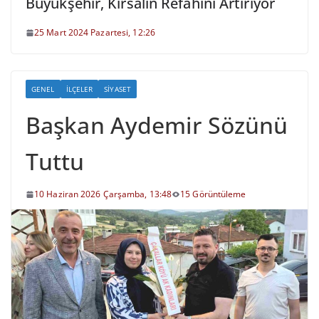
Büyükşehir, Kırsalın Refahını Artırıyor
25 Mart 2024 Pazartesi, 12:26
GENEL
İLÇELER
SIYASET
Başkan Aydemir Sözünü
Tuttu
10 Haziran 2026 Çarşamba, 13:48
15 Görüntüleme