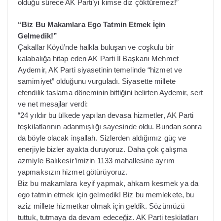
olduğu sürece AK Parti’yi kimse diz çöktüremez!”
“Biz Bu Makamlara Ego Tatmin Etmek İçin
Gelmedik!”
Çakallar Köyü’nde halkla buluşan ve coşkulu bir
kalabalığa hitap eden AK Parti İl Başkanı Mehmet
Aydemir, AK Parti siyasetinin temelinde “hizmet ve
samimiyet” olduğunu vurguladı. Siyasette millete
efendilik taslama döneminin bittiğini belirten Aydemir, sert
ve net mesajlar verdi:
“24 yıldır bu ülkede yapılan devasa hizmetler, AK Parti
teşkilatlarının adanmışlığı sayesinde oldu. Bundan sonra
da böyle olacak inşallah. Sizlerden aldığımız güç ve
enerjiyle bizler ayakta duruyoruz. Daha çok çalışma
azmiyle Balıkesir’imizin 1133 mahallesine ayrım
yapmaksızın hizmet götürüyoruz.
Biz bu makamlara keyif yapmak, ahkam kesmek ya da
ego tatmin etmek için gelmedik! Biz bu memlekete, bu
aziz millete hizmetkar olmak için geldik. Sözümüzü
tuttuk, tutmaya da devam edeceğiz. AK Parti teşkilatları