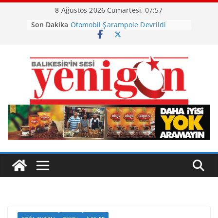
Skip
8 Ağustos 2026 Cumartesi, 07:57
to
Son Dakika
Otomobil Şarampole Devrildi
content
Büyükşehir’den Kepsut’a Yatırım
Ayvalık, Tarihi Gümrük Meydanı’na
Kavuştu
Burhaniye’de Ot Yangını
Havran Siyah İncirinde Hasat
Başladı