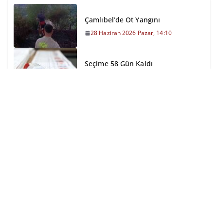
Çamlıbel’de Ot Yangını
28 Haziran 2026 Pazar, 14:10
Seçime 58 Gün Kaldı
17 Mart 2023 Cuma, 16:55
Edremit’te Köprü Çöktü
12 Kasım 2023 Pazar, 11:44
10 Düzensiz Göçmen Yakalandı
24 Ağustos 2024 Cumartesi, 18:40
Gönen Çayı Islah Çalışmaları
Başladı
25 Temmuz 2023 Salı, 21:52