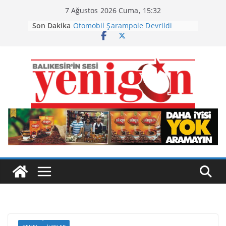
Skip
7 Ağustos 2026 Cuma, 15:32
to
Son Dakika
Otomobil Şarampole Devrildi
content
Büyükşehir’den Kepsut’a Yatırım
Ayvalık, Tarihi Gümrük Meydanı’na
Kavuştu
Burhaniye’de Ot Yangını
Havran Siyah İncirinde Hasat
Başladı