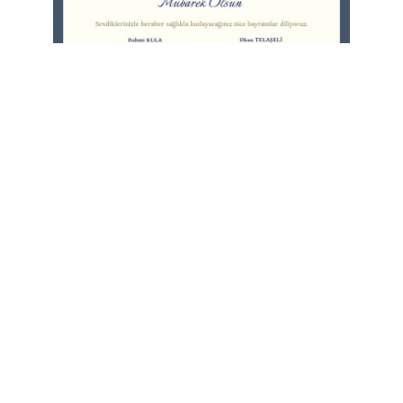
Büyükşehir’den Kepsut’a Yatırım
6 Ağustos 2026 Perşembe, 16:43
Popular
Yetkinin Adı: Sağlık-Sen
18 Mayıs 2023 Perşembe, 18:28
Koltuğunu Neva’ya Bıraktı
23 Nisan 2023 Pazar, 21:58
Büyükşehir’den Kepsut’a Yatırım
6 Ağustos 2026 Perşembe, 16:43