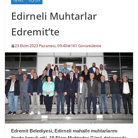
GENEL
İLÇELER
Edirneli Muhtarlar
Edremit’te
23 Ekim 2023 Pazartesi, 09:40
161 Görüntüleme
Edremit Belediyesi, Edirneli mahalle muhtarlarını
ilçede konuk etti. 19 Ekim Muhtarlar Günü dolayısıyla