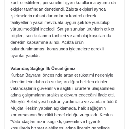
kontrol edilirken, personelin hijyen kurallarına uyumu da
ekipler tarafından denetlendi. Zabıta ekipleri ayrıca
işletmelerin ruhsat durumlarını kontrol ederek
faaliyetlerin yasal mevzuata uygun şekilde yürütülüp
yürütülmediğini inceledi. Satışa sunulan ürünlerin etiket
bilgileri, son kullanma tarihleri ve ambalaj koşulları da
denetim kapsamına alındı. Açıkta ürün
bulundurulmaması konusunda işletmelere gerekli
uyarılar yapıldı.
Vatandaş Sağlığı İlk Önceliğimiz
Kurban Bayramı öncesinde artan et tüketimi nedeniyle
denetimlerin daha da sıklaştırıldığını belirten ekipler,
vatandaşların güvenilir ve sağlıklı ürünlere ulaşabilmesi
adına çalışmaların aralıksız devam edeceğini ifade etti.
Altıeylül Belediyesi başkan yardımcısı ve zabıta müdürü
Müjdat Keskin yapılan açıklamada, halk sağlığının
korunmasının öncelikli hedef olduğu vurguladı. Keskin
“Vatandaşlarımızın sağlıklı, güvenilir ve hijyenik
koşullarda hizmet alabilmesi adına ilçemiz genelinde