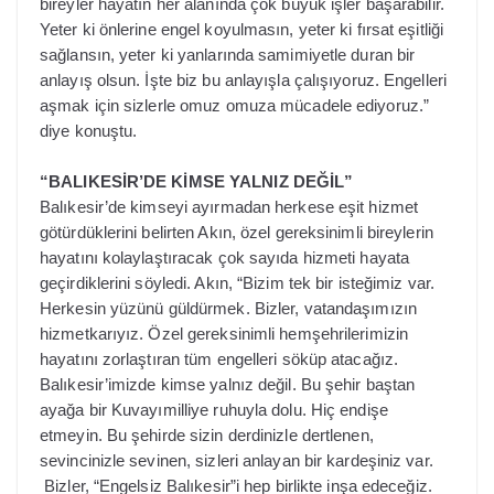
bireyler hayatın her alanında çok büyük işler başarabilir.
Yeter ki önlerine engel koyulmasın, yeter ki fırsat eşitliği
sağlansın, yeter ki yanlarında samimiyetle duran bir
anlayış olsun. İşte biz bu anlayışla çalışıyoruz. Engelleri
aşmak için sizlerle omuz omuza mücadele ediyoruz.”
diye konuştu.
“BALIKESİR’DE KİMSE YALNIZ DEĞİL”
Balıkesir’de kimseyi ayırmadan herkese eşit hizmet
götürdüklerini belirten Akın, özel gereksinimli bireylerin
hayatını kolaylaştıracak çok sayıda hizmeti hayata
geçirdiklerini söyledi. Akın, “Bizim tek bir isteğimiz var.
Herkesin yüzünü güldürmek. Bizler, vatandaşımızın
hizmetkarıyız. Özel gereksinimli hemşehrilerimizin
hayatını zorlaştıran tüm engelleri söküp atacağız.
Balıkesir’imizde kimse yalnız değil. Bu şehir baştan
ayağa bir Kuvayımilliye ruhuyla dolu. Hiç endişe
etmeyin. Bu şehirde sizin derdinizle dertlenen,
sevincinizle sevinen, sizleri anlayan bir kardeşiniz var.
Bizler, “Engelsiz Balıkesir”i hep birlikte inşa edeceğiz.