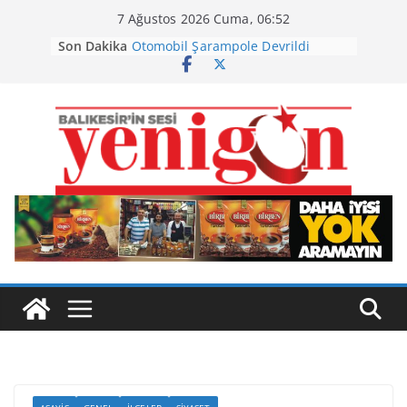
Skip
7 Ağustos 2026 Cuma, 06:52
to
Son Dakika
Otomobil Şarampole Devrildi
content
Büyükşehir’den Kepsut’a Yatırım
Ayvalık, Tarihi Gümrük Meydanı’na
Kavuştu
Burhaniye’de Ot Yangını
Havran Siyah İncirinde Hasat
Başladı