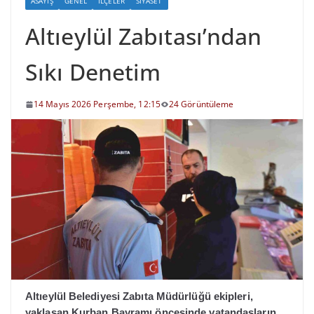
ASAYIŞ
GENEL
İLÇELER
SIYASET
Altıeylül Zabıtası’ndan
Sıkı Denetim
14 Mayıs 2026 Perşembe, 12:15
24 Görüntüleme
Altıeylül Belediyesi Zabıta Müdürlüğü ekipleri,
yaklaşan Kurban Bayramı öncesinde vatandaşların